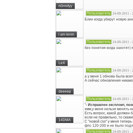
n0rmifyy
Пользователь
24-09-2011 - 
Блин когда убирут новую ани
i am lenin
Пользователь
24-09-2011 - 
без понятия когда захотят) 
LeX
Пользователь
24-09-2011 - 
а у меня 1 обнова была всег
А сейчас обновления никако
deeeep
Пользователь
24-09-2011 - 
"
- Исправлен эксплоит, по
хмм,у меня нельзя менять ни
Есть вопрос, какой должен бы
если не правильно, то скаж
14DMA
С "новой css" у меня теперь
фпс 120-200 и не было подл
Пользователь
24-09-2011 - 