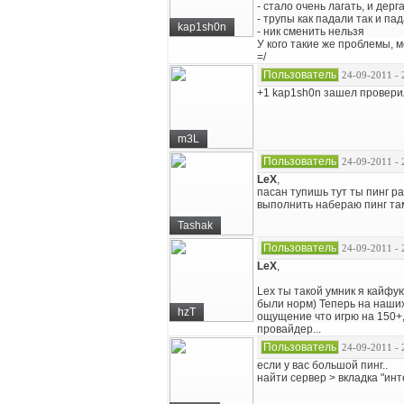
- стало очень лагать, и дерг
- трупы как падали так и па
kap1sh0n
- ник сменить нельзя
У кого такие же проблемы, 
=/
Пользователь
24-09-2011 - 
+1 kap1sh0n зашел проверил 
m3L
Пользователь
24-09-2011 - 
LeX
,
пасан тупишь тут ты пинг р
выполнить набераю пинг там
Tashak
Пользователь
24-09-2011 - 
LeX
,
Lex ты такой умник я кайфую
были норм) Теперь на наших
hzT
ощущение что игрю на 150+,
провайдер...
Пользователь
24-09-2011 - 
если у вас большой пинг..
найти сервер > вкладка "инт