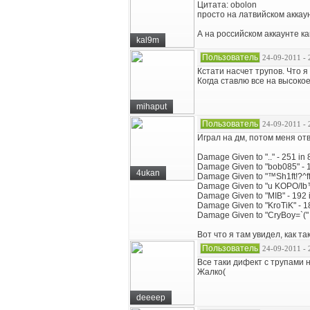
Цитата: obolon
просто на латвийском аккау
А на российском аккаунте ка
kal9m
Пользователь
24-09-2011 - 
Кстати насчет трупов. Что я
Когда ставлю все на высокое
mihaput
Пользователь
24-09-2011 - 
Играл на дм, потом меня отв
Damage Given to ".." - 251 in 8
Damage Given to "bob085" - 14
4ukan
Damage Given to "™Sh1ft!?^ffm
Damage Given to "u KOPO/Ib™u
Damage Given to "MIB" - 192 i
Damage Given to "KroTiK" - 18
Damage Given to "CryBoy=`(" -
Вот что я там увидел, как т
Пользователь
24-09-2011 - 
Все таки дифект с трупами 
Жалко(
deeeep