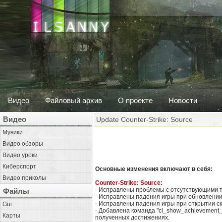
Видео
Файловый архив
О проекте
Новости
Видео
Update Counter-Strike: Source
Мувики
Видео обзоры
Видео уроки
Киберспорт
Основные изменения включают в себя:
Видео приколы
Counter-Strike: Source:
- Исправлены проблемы с отсутствующими т
Файлы
- Исправлены падения игры при обновлении
- Исправлены падения игры при открытии с
Gui
- Добавлена команда "cl_show_achievement_
Карты
полученных достижениях.