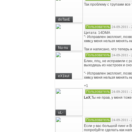
Так проблему с трупами все
doTaxE
Пользователь
24-09-2011 - 
Цитата: 14DMA
"- Исправлен эксплоит, поз
хмм,у меня нельзя менять ни
Nu-nu
Так и написано, что теперь 
Пользователь
24-09-2011 - 
Блин, ппц, не исправили с 
выходишь из настроек и сно
"- Исправлен эксплоит, поз
eX1kut
хмм,у меня нельзя менять н
+1
Пользователь
24-09-2011 - 
LeX
,Ты не прав, у меня тоже
uL-
Пользователь
24-09-2011 - 
Если у вас большой пинг и В
попробуйте сделать как нап