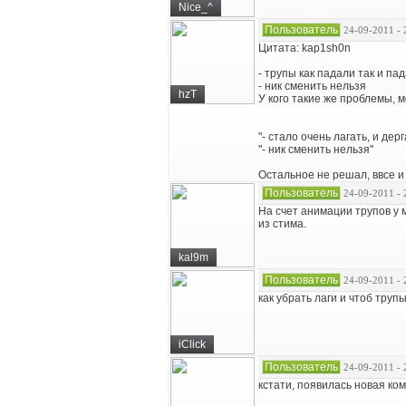
Nice_^
Пользователь
24-09-2011 - 
Цитата: kap1sh0n
- трупы как падали так и па
- ник сменить нельзя
hzT
У кого такие же проблемы, 
"- стало очень лагать, и дер
"- ник сменить нельзя"
Остальное не решал, ввсе и 
Пользователь
24-09-2011 - 
На счет анимации трупов у м
из стима.
kal9m
Пользователь
24-09-2011 - 
как убрать лаги и чтоб труп
iClick
Пользователь
24-09-2011 - 
кстати, появилась новая ко