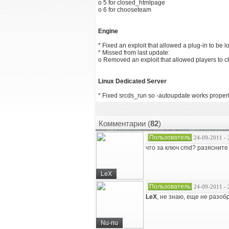
o 5 for closed_htmlpage
o 6 for chooseteam
Engine
* Fixed an exploit that allowed a plug-in to be l
* Missed from last update:
o Removed an exploit that allowed players to
Linux Dedicated Server
* Fixed srcds_run so -autoupdate works properl
Комментарии (
82
)
Пользователь
24-09-2011 - 
что за ключ cmd? разясните
LeX
Пользователь
24-09-2011 - 
LeX
, не знаю, еще не разобр
Nu-nu