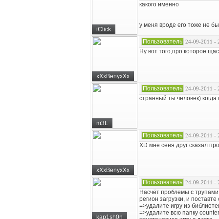
какого именно
у меня вроде его тоже не б
iClick
Пользователь
24-09-2011 - 
Ну вот того,про которое щас
xXxBenyxXx
Пользователь
24-09-2011 - 
странный ты человек) когда 
m3L
Пользователь
24-09-2011 - 
XD мне сеня друг сказал пр
xXxBenyxXx
Пользователь
24-09-2011 - 
Насчёт проблемы с трупами,
регион загрузки, и поставте
=>удалите игру из библиоте
=>удалите всю папку counter-
kap1sh0n