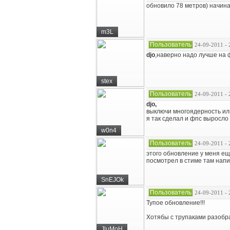
обновило 78 метров) начина
m3L
Пользователь
24-09-2011 - 
djo
,наверно надо лучше на 
stex
Пользователь
24-09-2011 - 
djo,
выключи многоядерность или
я так сделал и фпс выросло 
w0n4
Пользователь
24-09-2011 - 
этого обновление у меня е
посмотрел в стиме там напи
SnEJOk
Пользователь
24-09-2011 - 
Тупое обновление!!!
Хотябы с трупаками разобрал
JluMoH