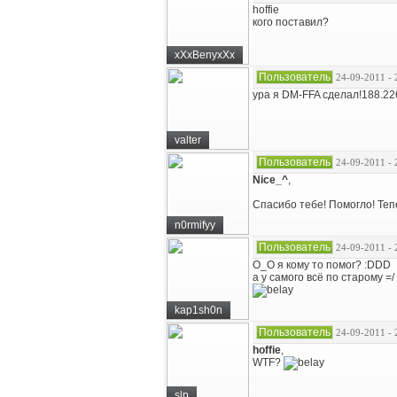
hoffie
кого поставил?
xXxBenyxXx
Пользователь
24-09-2011 - 
ура я DM-FFA сделал!188.22
valter
Пользователь
24-09-2011 - 
Nice_^
,
Спасибо тебе! Помогло! Теп
n0rmifyy
Пользователь
24-09-2011 - 
O_O я кому то помог? :DDD
а у самого всё по старому =/
kap1sh0n
Пользователь
24-09-2011 - 
hoffie
,
WTF?
slp