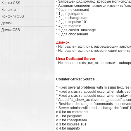
- Запрещен ряд команд, которые мог исполь
Карты CSS
- Админам серверов придется изменить "cm
Конфиги
* 0 для no command
* 1 для joingame
Конфиги CSS
* 2 для changeteam
* 3 для impulse 101
Демки
* 4 для mapinfo
Демки CSS
* 5 для closed_htmlpage
* 6 для chooseteam
Движок:
- Исправлен эксплоит, разрешающий загрузку
- Исправлен эксплоит, позволяющий менять 
Linux Dedicated Server
- Исправлен srcds_run, это позволит -autoup
Counter-Strike: Source
* Fixed several problems with missing texture
* Fixed a crash that could occur when stats get
* Fixed a crash that could occur when displayi
* Added "cl_show_achievement_popups", a conva
* Restricted the range of commands that serve
* Server admins will need to change the "cmd" ke
o 0 for no command
o 1 for joingame
o 2 for changeteam
o 3 for impulse 101
o 4 for mapinfo