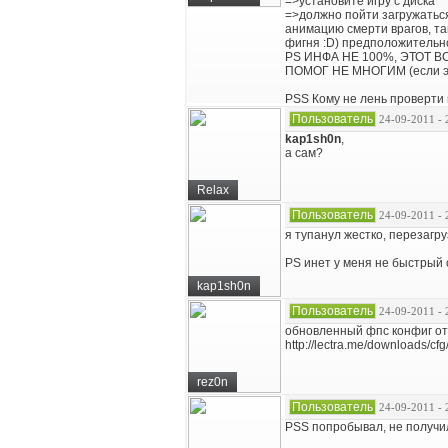
=>установите игру с диска
=>должно пойти загружаться
анимацию смерти врагов, та
фигня :D) предположительно
PS ИНФА НЕ 100%, ЭТОТ В
ПОМОГ НЕ МНОГИМ (если эт
PSS Кому не лень проверти 
Пользователь
24-09-2011 - 
kap1sh0n
,
а сам?
Relax
Пользователь
24-09-2011 - 
я тупанул жестко, перезагру
PS инет у меня не быстрый 
kap1sh0n
Пользователь
24-09-2011 - 
обновленный фпс конфиг от
http://lectra.me/downloads/cfg
rez0n
Пользователь
24-09-2011 - 
PSS попробывал, не получил