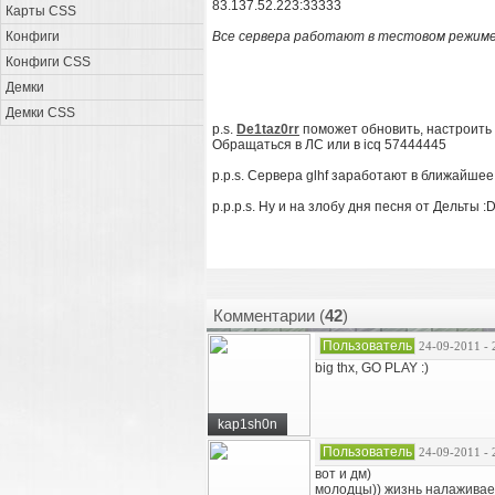
83.137.52.223:33333
Карты CSS
Конфиги
Все сервера работают в тестовом режиме
Конфиги CSS
Демки
Демки CSS
p.s.
De1taz0rr
поможет обновить, настроить и
Обращаться в ЛС или в icq 57444445
p.p.s. Сервера glhf заработают в ближайше
p.p.p.s. Ну и на злобу дня песня от Дельты :
Комментарии (
42
)
Пользователь
24-09-2011 - 
big thx, GO PLAY :)
kap1sh0n
Пользователь
24-09-2011 - 
вот и дм)
молодцы)) жизнь налаживае