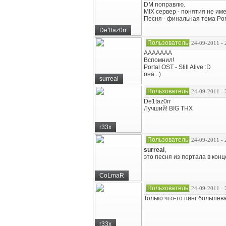
DM поправлю.
MIX сервер - понятия не име
Песня - финальная тема Portal
De1taz0rr
Пользователь
24-09-2011 - 
ААААААА
Вспомнил!
Portal OST - Slill Alive :D
она...)
surreal
Пользователь
24-09-2011 - 
De1taz0rr
Лучший! BIG THX
r33x
Пользователь
24-09-2011 - 
surreal
,
это песня из портала в конце
CoLmaR
Пользователь
24-09-2011 - 
Только что-то пинг большева
r33x