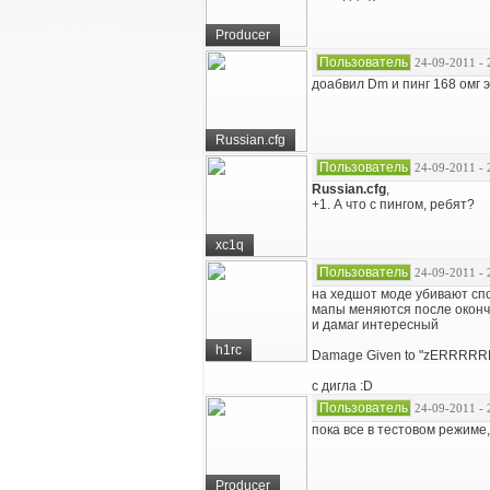
Producer
Пользователь
24-09-2011 - 
доабвил Dm и пинг 168 омг э
Russian.cfg
Пользователь
24-09-2011 - 
Russian.cfg
,
+1. А что с пингом, ребят?
xc1q
Пользователь
24-09-2011 - 
на хедшот моде убивают спок
мапы меняются после окон
и дамаг интересный
h1rc
Damage Given to "zERRRRRR
с дигла :D
Пользователь
24-09-2011 - 
пока все в тестовом режиме
Producer