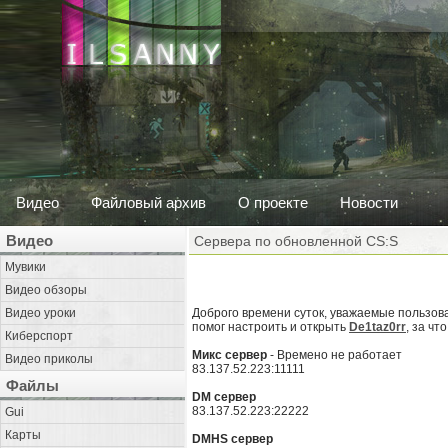
Видео
Файловый архив
О проекте
Новости
Видео
Сервера по обновленной CS:S
Мувики
Видео обзоры
Видео уроки
Доброго времени суток, уважаемые пользоват
помог настроить и открыть
De1taz0rr
, за ч
Киберспорт
Микс сервер
- Времено не работает
Видео приколы
83.137.52.223:11111
Файлы
DM сервер
83.137.52.223:22222
Gui
Карты
DMHS сервер