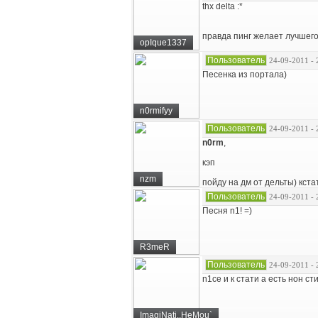
thx delta :*
правда пинг желает лучшего
opIque1337
Пользователь
24-09-2011 - 
Песенка из портала)
n0rmifyy
Пользователь
24-09-2011 - 
n0rm
,
кэп
nzm
пойду на дм от дельты) кстат
Пользователь
24-09-2011 - 
Песня n1! =)
R3meR
Пользователь
24-09-2011 - 
n1ce и к стати а есть нон с
ImagiNati..HeMou`