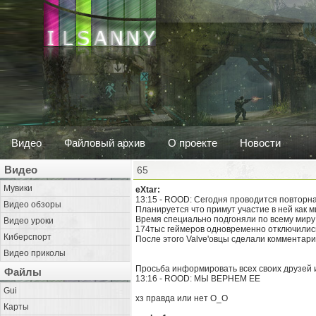
Видео
Файловый архив
О проекте
Новости
Видео
65
Мувики
eXtar:
13:15 - ROOD: Сегодня проводится повторна
Видео обзоры
Планируется что примут участие в ней как 
Время специально подгоняли по всему миру 
Видео уроки
174тыс геймеров одновременно отключилис
Киберспорт
После этого Valve'овцы сделали комментари
Видео приколы
Просьба информировать всех своих друзей 
Файлы
13:16 - ROOD: МЫ ВЕРНЕМ ЕЕ
Gui
хз правда или нет О_О
Карты