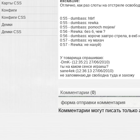
exclus1ve:
Карты CSS
Отлично, как раз слоты на отстреле освобо
Конфиги
Конфиги CSS
0:55 - dumbass: htirf
0:55 - dumbass: rewka
Демки
0:55 - dumbass: pomoch mojew/
0:56 - Rewka: без б, чем ?
Демки CSS
0:56 - dumbass: короче завтро стрела, в екб
0:57 - dumbass: ну махач
0:57 - Rewka: не нахуй)
У товарища спрашиваю:
-DmK- (12:35:21 27/06/2010)
ты на каком сенсе играеш?
sane4ek (12:36:13 27/06/2010)
не запоминаю,де свободна туда и захожу
Комментарии (
0
)
форма отправки комментария
Комментарии могут писать только