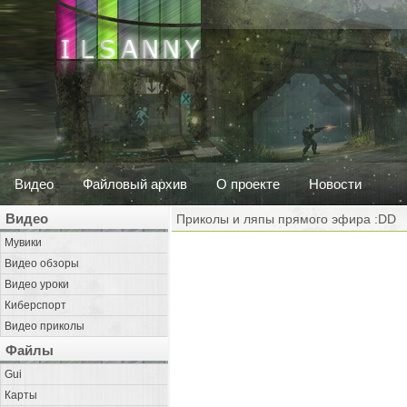
Видео
Файловый архив
О проекте
Новости
Видео
Приколы и ляпы прямого эфира :DD
Мувики
Видео обзоры
Видео уроки
Киберспорт
Видео приколы
Файлы
Gui
Карты