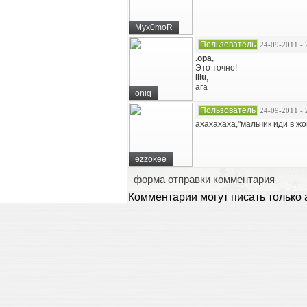
Myx0moR
Пользователь
24-09-2011 - 
.opa
,
Это точно!
lilu
,
ага
oniq
Пользователь
24-09-2011 - 
ахахахаха,"мальчик иди в ж
ezzokee
форма отправки комментария
Комментарии могут писать только