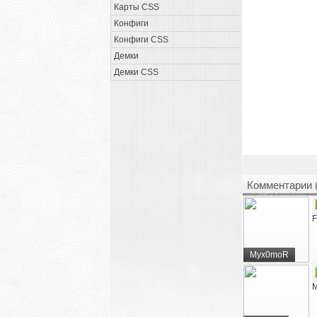
Карты CSS
Конфиги
Конфиги CSS
Демки
Демки CSS
Комментарии 
F
Myx0moR
M