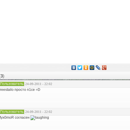
(
3
)
Пользователь
24-09-2011 - 22:02
reestailo просто n1ce =D
Пользователь
24-09-2011 - 22:02
yx0moR согласен