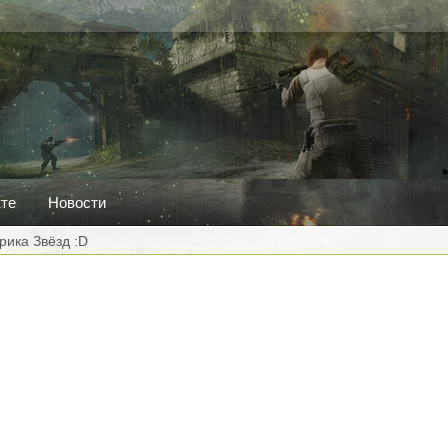
кте
Новости
рика Звёзд :D