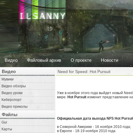
Видео
Файловый архив
О проекте
Новости
Видео
Need for Speed: Hot Pursuit
Мувики
Видео обзоры
Видео уроки
Уже в ноябре этого года выйдет новый Need
мире.
Hot Pursuit
изменит представление на
Киберспорт
Видео приколы
Файлы
Официальная дата выхода NFS Hot Pursuit
Gui
в Северной Америке - 16 ноября 2010 года;
Карты
в Европе - 18-19 ноября 2010 года