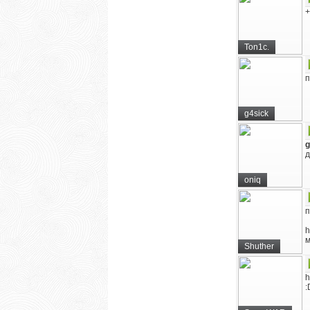
+
Ton1c.
п
g4sick
g
д
oniq
п
h
м
Shuther
h
: