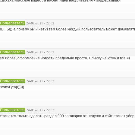
хаххаха классное видео , а насчет идеи накуривателя - поддерживаю!
Пользователь
24-09-2011 - 22:02
Ы_Ы)))а почему бы и нет?) тем более каждый пользователь может добавлять
Пользователь
24-09-2011 - 22:02
ем более, оформление новости предельно просто. Ссылку на ютуб и все =)
Пользователь
24-09-2011 - 22:02
ххихи угар)))))
Пользователь
24-09-2011 - 22:02
станется только сделать раздел 909 заговоров от недугов и сайт станет убер