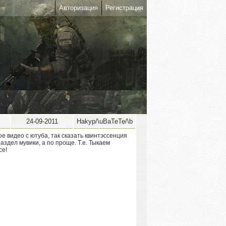
Авторизация
Регистрация
24-09-2011
Hakyp/\uBaTeTe/\b
ое видео с ютуба, так сказать квинтэссенция
раздел мувики, а по проще. Т.е. Тыкаем
се!