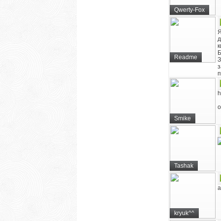
Qwerty-Fox
Я
д
к
Б
Readme
З
з
п
h
о
Smike
Tashak
а
kryuk^^