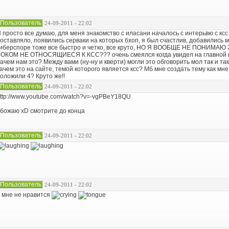
Пользователь
24-09-2011 - 22:02
 просто все думаю, для меня знакомство с иласани началось с интерьвю с ксс 
оставляло, появились серваки на которых бхоп, я был счастлив, добавились м
иберспоре тоже все быстро и четко, все круто, НО Я ВООБЩЕ НЕ ПОНИМ
ОКОМ НЕ ОТНОСЯЩИЕСЯ К КСС??? очень смеялся когда увидел на главной нов
ачем нам это? Между вами (ну-ну и кверти) могли это обговорить мол так и 
ачем это на сайте, темой которого является ксс? Мб мне создать тему как мне 
оложили 4? Круто же!!
Пользователь
24-09-2011 - 22:02
ttp://www.youtube.com/watch?v=-vgPBeY18QU
божаю xD смотрите до конца
Пользователь
24-09-2011 - 22:02
Пользователь
24-09-2011 - 22:02
 мне не нравится