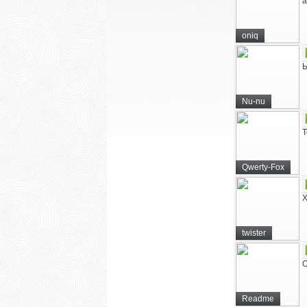
а
oniq
Ы
Nu-nu
Т
Qwerty-Fox
Х
twister
О
Readme