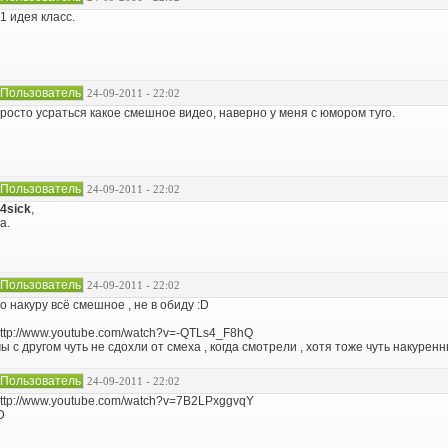
1 идея класс.
Пользователь
24-09-2011 - 22:02
росто усраться какое смешное видео, наверно у меня с юмором туго.
Пользователь
24-09-2011 - 22:02
4sick
,
а.
Пользователь
24-09-2011 - 22:02
о накуру всё смешное , не в обиду :D
ttp://www.youtube.com/watch?v=-QTLs4_F8hQ
ы с другом чуть не сдохли от смеха , когда смотрели , хотя тоже чуть накуренн
Пользователь
24-09-2011 - 22:02
ttp://www.youtube.com/watch?v=7B2LPxggvqY
D