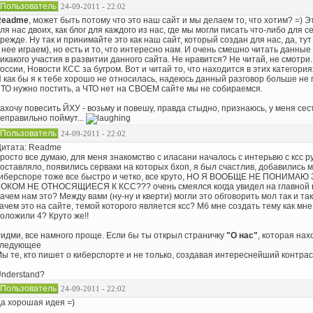
Пользователь
24-09-2011 - 22:02
Readme
, может быть потому что это наш сайт и мы делаем то, что хотим? =) 
ля нас двоих, как блог для каждого из нас, где мы могли писать что-либо для
режде. Ну так и принимайте это как наш сайт, который создан для нас, да, ту
 нее играем), но есть и то, что интересно нам. И очень смешно читать данн
икакого участия в развитии данного сайта. Не нравится? Не читай, не смотр
оссии, Новости КСС за бугром. Вот и читай то, что находится в этих категория
 как бы я к тебе хорошо не относилась, надеюсь данный разговор больше не п
ТО нужно постить, а ЧТО нет на СВОЕМ сайте мы не собираемся.
ахочу повесить ЙХУ - возьму и повешу, правда стыдно, признаюсь, у меня сес
еправильно поймут...
Пользователь
24-09-2011 - 22:02
итата: Readme
росто все думаю, для меня знакомство с иласани началось с интерьвю с ксс ру
оставляло, появились серваки на которых бхоп, я был счастлив, добавились м
иберспоре тоже все быстро и четко, все круто, НО Я ВООБЩЕ НЕ ПОНИМ
ОКОМ НЕ ОТНОСЯЩИЕСЯ К КСС??? очень смеялся когда увидел на главной нов
ачем нам это? Между вами (ну-ну и кверти) могли это обговорить мол так и 
ачем это на сайте, темой которого является ксс? Мб мне создать тему как мне 
оложили 4? Круто же!!
идми, все намного проще. Если бы ты открыл страничку
"О нас"
, которая нах
следующее
ы те, кто пишет о киберспорте и не только, создавая интереснейший контрас
nderstand?
Пользователь
24-09-2011 - 22:02
а хорошая идея =)