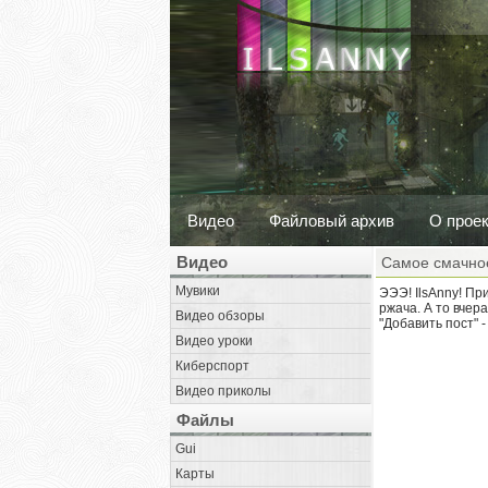
Видео
Файловый архив
О прое
Видео
Самое смачно
Мувики
ЭЭЭ! IlsAnny! Пр
ржача. А то вчера
Видео обзоры
"Добавить пост" 
Видео уроки
Киберспорт
Видео приколы
Файлы
Gui
Карты