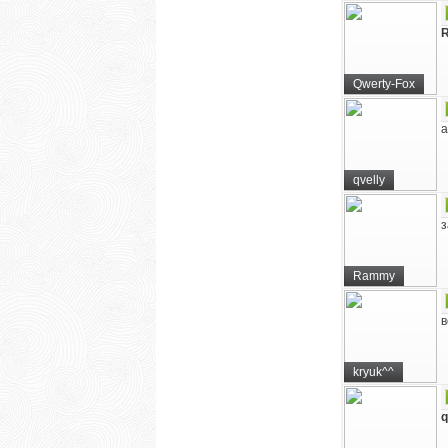
Qwerty-Fox
а
qvelly
з
Rammy
в
kryuk^^
q