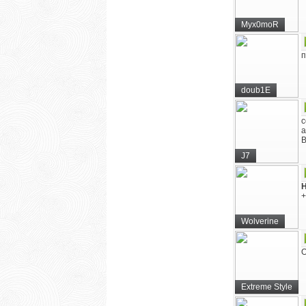
Myx0moR
п
doub1E
c
a
В
J7
+
Wolverine
О
Extreme Style