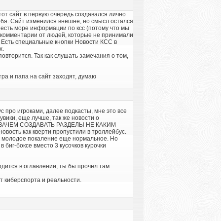
Этот сайт в первую очередь создавался лично
 себя. Сайт изменился внешне, но смысл остался
т есть море информации по ксс (потому что мы
ые комментарии от людей, которые не принимали
и. Есть специальные кнопки Новости КСС в
х.
овторится. Так как слушать замечания о том,
тра и папа на сайт заходят, думаю
с про игроками, далее подкасты, мне это все
увики, еще лучше, так же новости о
АЮ ЗАЧЕМ СОЗДАВАТЬ РАЗДЕЛЫ НЕ КАКИМ
ость как кверти пропустили в троллейбус.
так молодое покаление еще нормальное. Но
в биг-боксе вместо 3 кусочков курочки
одится в оглавлении, ты бы прочел там
т киберспорта и реальности.