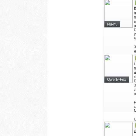
д
п
в
Nu-nu
н
Р
И
Ч
З
н
Ц
п
д
к
Qwerty-Fox
Б
З
з
п
Р
М
U
Д