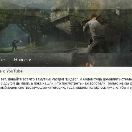
кте
Новости
е с YouTube
ивет. Давайте вот что замутим! Раздел "Видео". И будем туда добавлять стебн
 с другом дымили, а пока нашли, что посмотреть - аж вспотели. Только не как 
- выбираем соотвествующую категорию, туда кидаем только ссылку с ютуба и в