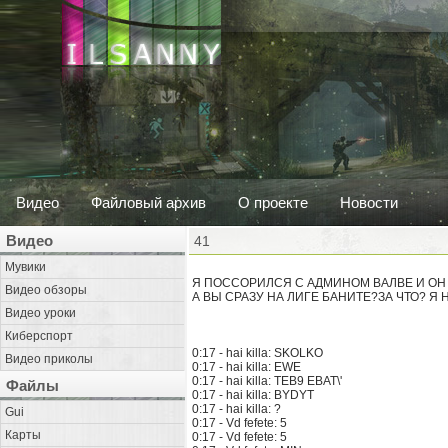
Видео
Файловый архив
О проекте
Новости
Видео
41
Мувики
Я ПОССОРИЛСЯ С АДМИНОМ ВАЛВЕ И ОН
Видео обзоры
А ВЫ СРАЗУ НА ЛИГЕ БАНИТЕ?ЗА ЧТО? Я 
Видео уроки
Киберспорт
0:17 - hai killa: SKOLKO
Видео приколы
0:17 - hai killa: EWE
0:17 - hai killa: TEB9 EBAT\'
Файлы
0:17 - hai killa: BYDYT
0:17 - hai killa: ?
Gui
0:17 - Vd fefete: 5
Карты
0:17 - Vd fefete: 5