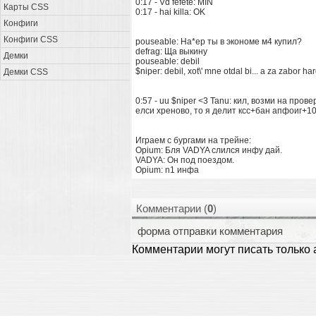
0:17 - Vd fefete: MIN
Карты CSS
0:17 - hai killa: OK
Конфиги
Конфиги CSS
pouseable: На*ер ты в экономе м4 купил?
defrag: Ща выкину
Демки
pouseable: debil
$niper: debil, xot\' mne otdal bi... a za zabor ha
Демки CSS
0:57 - uu $niper <3 Tanu: кил, возми на прове
елси хреново, то я делит ксс+бан апфоиг+10
Играем с бургами на трейне:
Opium: Бля VADYA слился инфу дай.
VADYA: Он под поездом.
Opium: n1 инфа
Комментарии (
0
)
форма отправки комментария
Комментарии могут писать только