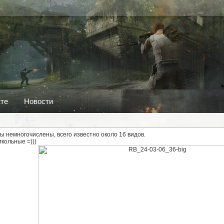
кте
Новости
 немногочислены, всего известно около 16 видов.
икольные =)))