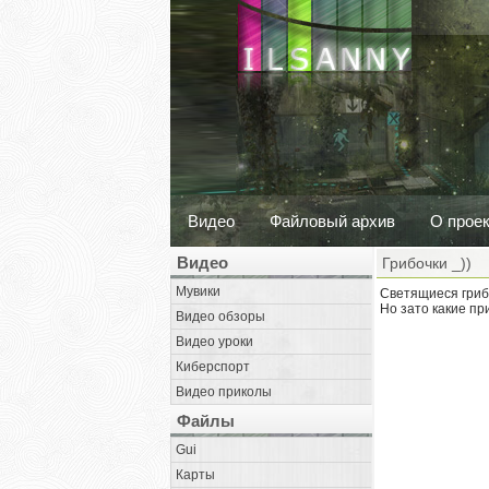
Видео
Файловый архив
О прое
Видео
Грибочки _))
Мувики
Светящиеся грибы
Но зато какие пр
Видео обзоры
Видео уроки
Киберспорт
Видео приколы
Файлы
Gui
Карты