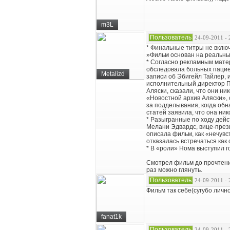
m3L
Пользователь
24-09-2011 - 
* Финальные титры не вклю
»Фильм основан на реальных
* Согласно рекламным матер
обследовала больных пациен
Metalizd
записи об Эбигейл Тайлер, 
исполнительный директор П
Аляски, сказали, что они н
«Новостной архив Аляски»,
за подделывания, когда обн
статей заявила, что она ник
* Разыгранные по ходу дейс
Мелани Эдвардс, вице-през
описала фильм, как «нечувс
отказалась встречаться как
* В «роли» Нома выступил 
Смотрел фильм до прочтения
раз можно глянуть.
Пользователь
24-09-2011 - 
Фильм так себе(сугубо лич
fanat1k
Пользователь
24-09-2011 - 