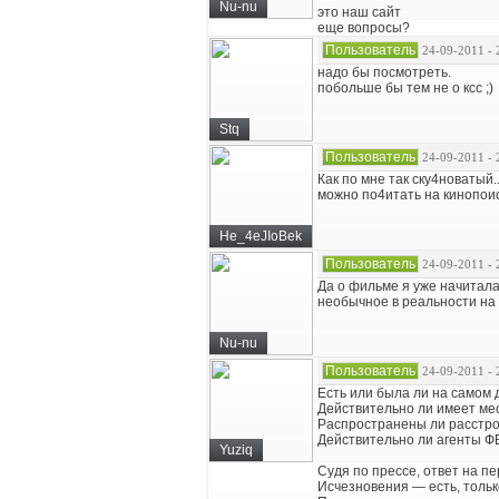
Nu-nu
это наш сайт
еще вопросы?
Пользователь
24-09-2011 - 
надо бы посмотреть.
побольше бы тем не о ксс ;)
Stq
Пользователь
24-09-2011 - 
Как по мне так ску4новатый
можно по4итать на кинопои
He_4eJIoBek
Пользователь
24-09-2011 - 
Да о фильме я уже начитала
необычное в реальности на А
Nu-nu
Пользователь
24-09-2011 - 
Есть или была ли на самом 
Действительно ли имеет ме
Распространены ли расстро
Действительно ли агенты Ф
Yuziq
Судя по прессе, ответ на п
Исчезновения — есть, тольк