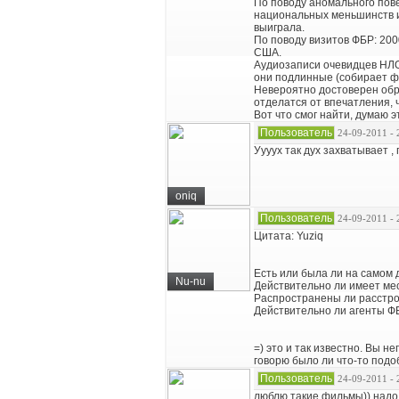
По поводу аномального пове
национальных меньшинств и 
выиграла.
По поводу визитов ФБР: 200
США.
Аудиозаписи очевидцев НЛО 
они подлинные (собирает фо
Невероятно достоверен обр
отделатся от впечатления, 
Вот что смог найти, думаю э
Пользователь
24-09-2011 - 
Уууух так дух захватывает 
oniq
Пользователь
24-09-2011 - 
Цитата: Yuziq
Есть или была ли на самом 
Nu-nu
Действительно ли имеет ме
Распространены ли расстро
Действительно ли агенты Ф
=) это и так известно. Вы н
говорю было ли что-то подоб
Пользователь
24-09-2011 - 
люблю такие фильмы)) надо 