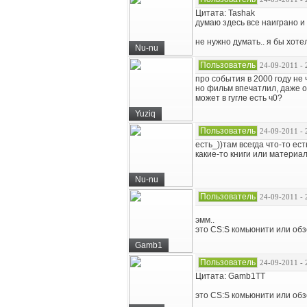
Цитата: Tashak
думаю здесь все наиграно и
не нужно думать.. я бы хот
Nu-nu
Пользователь
24-09-2011 - 
про события в 2000 году не ч
но фильм впечатлил, даже 
может в гугле есть ч0?
Yuziq
Пользователь
24-09-2011 - 
есть_))там всегда что-то ест
какие-то книги или материал
Nu-nu
Пользователь
24-09-2011 - 
эмм..
это CS:S комьюнити или об
Gamb1
Пользователь
24-09-2011 - 
Цитата: Gamb1TT
это CS:S комьюнити или об