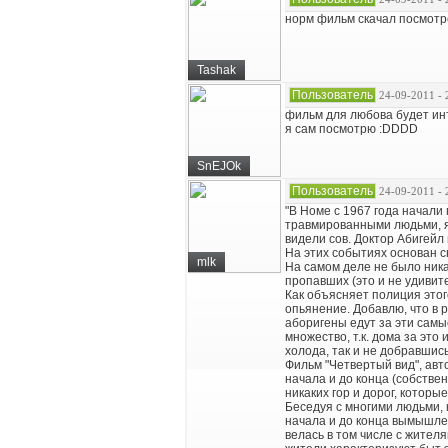
норм фильм скачал посмот
Tashak
Пользователь
24-09-2011 - 
фильм для любова будет и
я сам посмотрю :DDDD
SnEJOk
Пользователь
24-09-2011 - 
"В Номе с 1967 года начали
травмированными людьми, я
видели сов. Доктор Абигейл
На этих событиях основан с
mlk
На самом деле не было ника
пропавших (это и не удивите
Как объясняет полиция этог
опьянение. Добавлю, что в р
аборигены едут за эти самы
множество, т.к. дома за это
холода, так и не добравшис
Фильм "Четвертый вид", авт
начала и до конца (собствен
никаких гор и дорог, которы
Беседуя с многими людьми, 
начала и до конца вымышле
велась в том числе с жител