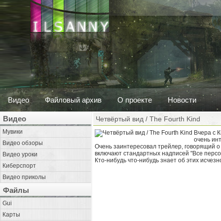
Видео
Файловый архив
О проекте
Новости
Видео
Четвёртый вид / The Fourth Kind
Мувики
Вчера с К
очень инт
Видео обзоры
Очень заинтересовал трейлер, говорящий о 
включают стандартных надписей "Все персон
Видео уроки
Кто-нибудь что-нибудь знает об этих исчез
Киберспорт
Видео приколы
Файлы
Gui
Карты