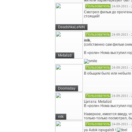
жители характеризуют быт эт
Пользователь
24-09-2011 - 
Смотрел фильм до прочтени
стоящий!
DeadshkaLeNIN
Пользователь
24-09-2011 - 
mlk
,
(собственно сам фильм сним
В «роли» Нома выступил го
Metalizd
Пользователь
24-09-2011 - 
В обьщем было или небыло 
Doomsday
Пользователь
24-09-2011 - 
Цитата: Metalizd
В «роли» Нома выступил го
Наверное, имеется ввиду, ч
mlk
только-только посмотрел, б
Пользователь
24-09-2011 - 
ya 4utok ispugals9 !