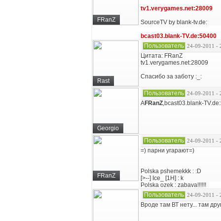
tv1.verygames.net:28009
FRanZ
SourceTV by blank-tv.de:
bcast03.blank-TV.de:50400
Пользователь
24-09-2011 - 
Цитата: FRanZ
tv1.verygames.net:28009
Cпасибо за заботу :_:
Rast
Пользователь
24-09-2011 - 
А
FRanZ
,bcast03.blank-TV.de
Georgio
Пользователь
24-09-2011 - 
=) парни угарают=)
Polska pshemekkk : :D
FRanZ
[>--] Ice_ [1H] : k
Polska ozek : zabava!!!!!!
Пользователь
24-09-2011 - 
Вроде там ВТ нету... там друго