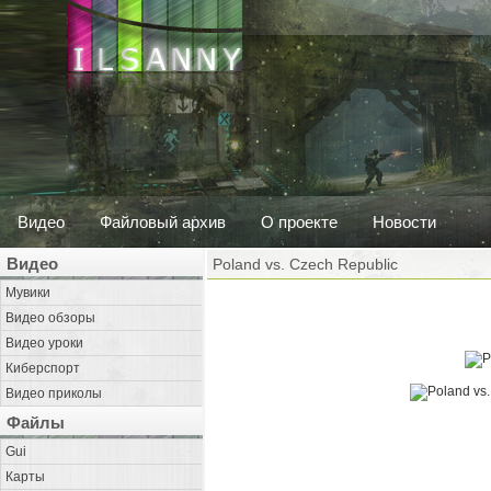
Видео
Файловый архив
О проекте
Новости
Видео
Poland vs. Czech Republic
Мувики
Видео обзоры
Видео уроки
Киберспорт
Видео приколы
Файлы
Gui
Карты