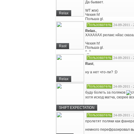
Да бывает.
WT жги)
Relax
Чехия hf
Польша gl.
Пользователь
24-09-2011 - 
Relax.
,
ХАХАХАХ релакс нйас сказа
Чехия hf
Rast
Польша gl.
^_^
Пользователь
24-09-2011 - 
Rast
,
ну а нет что-ли? :D
Relax
Пользователь
24-09-2011 - 
буду болеть за поляков
хотя исход матча, скорее в
SHIFT EXPECTATION
Пользователь
24-09-2011 - 
пролетят поляки как фанера
немного перефразировал в