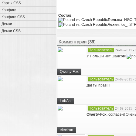
Карты CSS
Конфиги
Состав:
Конфиги CSS
Польша
: NGO, T
Демки
Чехия
: Ice_, ST
Демки CSS
Комментарии (
39
)
Пользователь
24-09-2011 - 
У Польши нет шансов!
Qwerty-Fox
Пользователь
24-09-2011 - 
Да! ты прав!!!!
LobAst
Пользователь
24-09-2011 - 
Qwerty-Fox
, согласен! Очен
electron