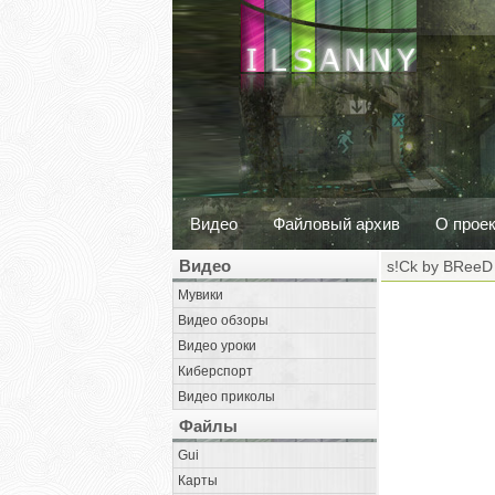
Видео
Файловый архив
О прое
Видео
s!Ck by BReeD
Мувики
Видео обзоры
Видео уроки
Киберспорт
Видео приколы
Файлы
Gui
Карты