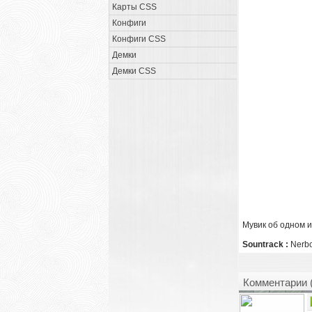
Карты CSS
Конфиги
Конфиги CSS
Демки
Демки CSS
Мувик об одном иг
Sountrack :
Nerbo
Комментарии 