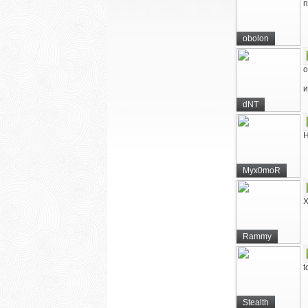
п
obolon
о
и
dNT
Н
Myx0moR
Х
Rammy
t
Stealth