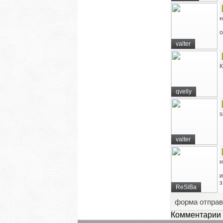
н
о
valter
К
qvelly
s
valter
н
и
з
ReSiBa
форма отправ
Комментарии 