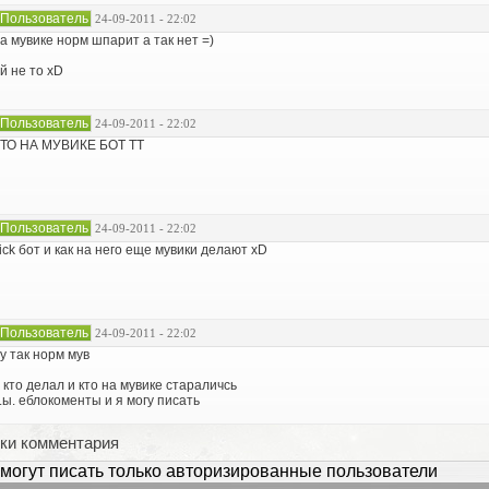
Пользователь
24-09-2011 - 22:02
а мувике норм шпарит а так нет =)
й не то xD
Пользователь
24-09-2011 - 22:02
ТО НА МУВИКЕ БОТ ТТ
Пользователь
24-09-2011 - 22:02
ick бот и как на него еще мувики делают xD
Пользователь
24-09-2011 - 22:02
у так норм мув
 кто делал и кто на мувике стараличсь
.ы. еблокоменты и я могу писать
ки комментария
могут писать только авторизированные пользователи