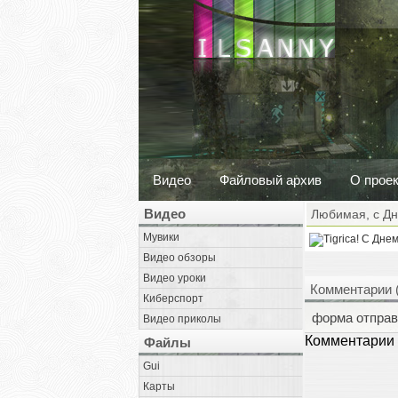
Видео
Файловый архив
О прое
Видео
Любимая, с Д
Мувики
Видео обзоры
Видео уроки
Комментарии 
Киберспорт
форма отправ
Видео приколы
Комментарии 
Файлы
Gui
Карты