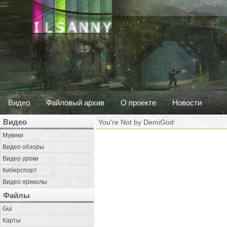
Видео
Файловый архив
О проекте
Новости
Видео
You're Not by DemiGod
Мувики
Видео обзоры
Видео уроки
Киберспорт
Видео приколы
Файлы
Gui
Карты