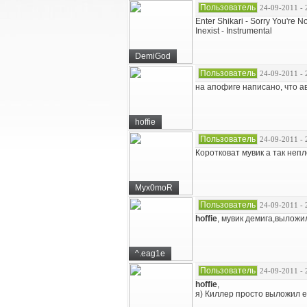
Пользователь
24-09-2011 - 
Enter Shikari - Sorry You're N
Inexist - Instrumental
DemiGod
Пользователь
24-09-2011 - 
на апофиге написано, что ав
hoffie
Пользователь
24-09-2011 - 
Коротковат мувик а так непл
Myx0moR
Пользователь
24-09-2011 - 
hoffie
, мувик демига,выложи
^.eag1e
Пользователь
24-09-2011 - 
hoffie
,
я) Киллер просто выложил е