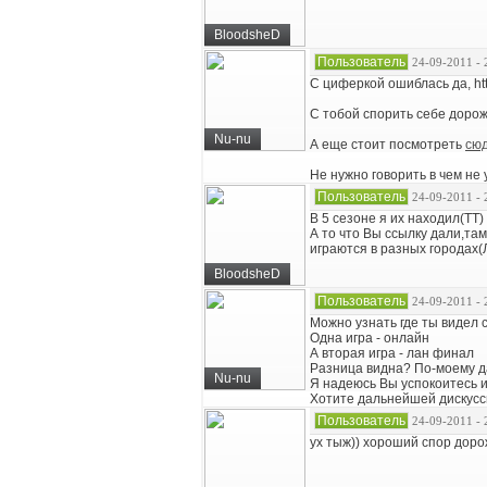
BloodsheD
Пользователь
24-09-2011 - 
С циферкой ошиблась да, htt
С тобой спорить себе доро
Nu-nu
А еще стоит посмотреть
сю
Не нужно говорить в чем не 
Пользователь
24-09-2011 - 
В 5 сезоне я их находил(ТТ)
А то что Вы ссылку дали,та
играются в разных городах(
BloodsheD
Пользователь
24-09-2011 - 
Можно узнать где ты видел 
Одна игра - онлайн
А вторая игра - лан финал
Разница видна? По-моему д
Nu-nu
Я надеюсь Вы успокоитесь 
Хотите дальнейшей дискусс
Пользователь
24-09-2011 - 
ух тыж)) хороший спор дорож