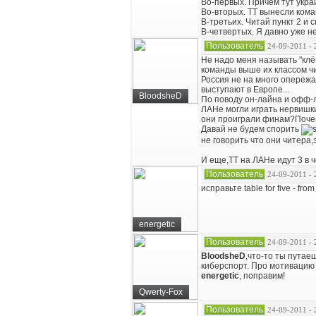
Во-первых. Причем тут укра
Во-вторых. ТТ вынесли кома
В-третьих. Читай пункт 2 и с
В-четвертых. Я давно уже не
Пользователь
24-09-2011 - 
Не надо меня называть "клё
команды выше их классом чи
Россия не на много опережа
выступают в Европе...
BloodsheD
По поводу он-лайна и офф-ла
ЛАНе могли играть нервишки
они проиграли финам?Почем
Давай не будем спорить
не говорить что они читера,
И еще,ТТ на ЛАНе идут 3 в ч
Пользователь
24-09-2011 - 
исправьте table for five - fr
energetic
Пользователь
24-09-2011 - 
BloodsheD
,что-то ты путае
киберспорт. Про мотивацию 
energetic
, поправим!
Qwerty-Fox
Пользователь
24-09-2011 - 