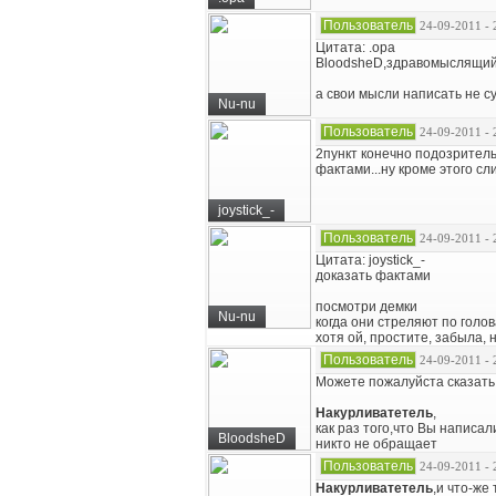
Пользователь
24-09-2011 - 
Цитата: .opa
BloodsheD,здравомыслящий
а свои мысли написать не с
Nu-nu
Пользователь
24-09-2011 - 
2пункт конечно подозрительн
фактами...ну кроме этого сли
joystick_-
Пользователь
24-09-2011 - 
Цитата: joystick_-
доказать фактами
посмотри демки
Nu-nu
когда они стреляют по голо
хотя ой, простите, забыла, 
Пользователь
24-09-2011 - 
Можете пожалуйста сказать 
Накурливатетель
,
как раз того,что Вы написал
BloodsheD
никто не обращает
Пользователь
24-09-2011 - 
Накурливатетель
,и что-же