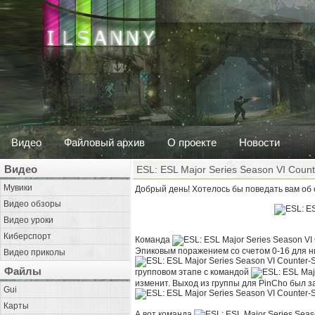
Видео
Файловый архив
О проекте
Новости
Видео
ESL: ESL Major Series Season VI Count
Мувики
Добрый день! Хотелось бы поведать вам об 
Видео обзоры
Видео уроки
Киберспорт
Команда
Эпиковым поражением со счетом 0-16 для ни
Видео приколы
Файлы
групповом этапе с командой
изменит. Выход из группы для PinCho был 
Gui
Карты
А вот команда