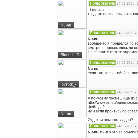
Пользователь
24-09-2011 - 
=( печаль
ты даже не знаешь, что в с
Nu-nu
Пользователь
24-09-2011 - 
Nu-nu
,
вообще-то,я прошелся по вс
смотрел,пересекались ли он
Не спешите кого-то упрекну
BloodsheD
Пользователь
24-09-2011 - 
Nu-nu
,
если так, то я с тобой согла
joystick_-
Пользователь
24-09-2011 - 
А по-моему посмешище из с
http://www.esl.eu/eu/ems/sea
фейл,да?
ну и если пройтись по оста
Nu-nu
Отдохни немного, ладно?
Пользователь
24-09-2011 - 
Nu-nu
, и?Что это за ссылка?