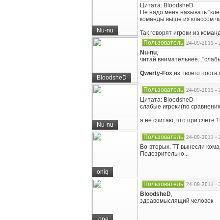
Цитата: BloodsheD
Не надо меня называть "клё
команды выше их классом чи
Nu-nu
Так говорят игроки из коман
Пользователь
24-09-2011 - 
Nu-nu
,
читай внимательнее..."слаб
Qwerty-Fox
,из твоего поста
BloodsheD
Пользователь
24-09-2011 - 
Цитата: BloodsheD
слабые игроки(по сравнени
я не считаю, что при счете 
Nu-nu
Пользователь
24-09-2011 - 
Во-вторых. ТТ вынесли кома
Подозрительно...
oniq
Пользователь
24-09-2011 - 
BloodsheD
,
здравомыслящий человек
.opa