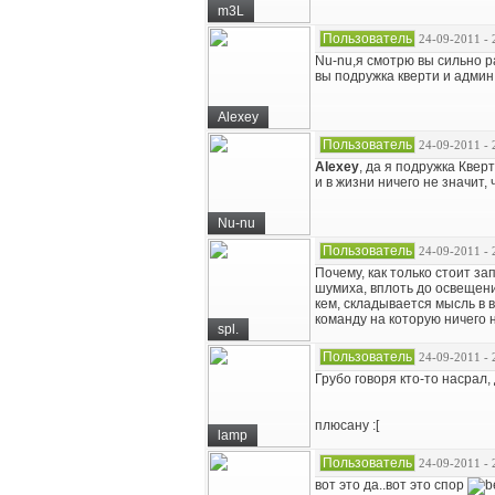
m3L
Пользователь
24-09-2011 - 
Nu-nu,я смотрю вы сильно р
вы подружка кверти и админ 
Alexey
Пользователь
24-09-2011 - 
Alexey
, да я подружка Кверт
и в жизни ничего не значит,
Nu-nu
Пользователь
24-09-2011 - 
Почему, как только стоит з
шумиха, вплоть до освещени
кем, складывается мысль в 
команду на которую ничего н
spl.
Пользователь
24-09-2011 - 
Грубо говоря кто-то насрал
плюсану :[
lamp
Пользователь
24-09-2011 - 
вот это да..вот это спор