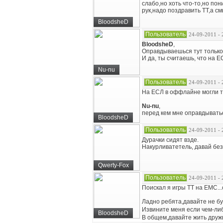
слабо,но хоть что-то,но по
рук,надо поздравить ТТ,а см
BloodsheD
Пользователь
24-09-2011 - 
BloodsheD
,
Оправдываешься тут только 
И да, ты считаешь, что на 
Nu-nu
Пользователь
24-09-2011 - 
На ЕСЛ в оффлайне могли то
Nu-nu
,
перед кем мне оправдыватьс
BloodsheD
Пользователь
24-09-2011 - 
Дурачки сидят взде.
Накурливатетель, давай без
Qwerty-Fox
Пользователь
24-09-2011 - 
Поискал я игры ТТ на ЕМС...с
Ладно ребята,давайте не бу
Извините меня если чем-ли
BloodsheD
В общем,давайте жить дружн