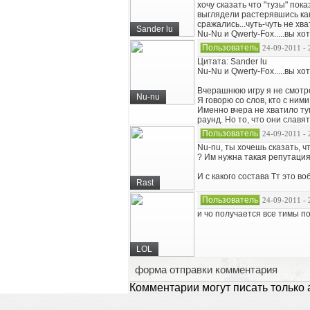
хочу сказать что "тузы" пока
выглядели растерявшись как 
сражались...чуть-чуть не хва
Sander lu
Nu-Nu и Qwerty-Fox.....вы х
Пользователь
24-09-2011 - 
Цитата: Sander lu
Nu-Nu и Qwerty-Fox.....вы х
Вчерашнюю игру я не смотр
Nu-nu
Я говорю со слов, кто с ними
Именно вчера не хватило туп
раунд. Но то, что они славя
Пользователь
24-09-2011 - 
Nu-nu, ты хочешь сказать, 
? Им нужна такая репутация
И с какого состава Тт это в
Rast
Пользователь
24-09-2011 - 
и чо получается все тимы 
LOL
форма отправки комментария
Комментарии могут писать только