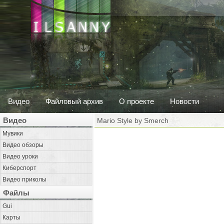
Видео
Файловый архив
О проекте
Новости
Видео
Mario Style by Smerch
Мувики
Видео обзоры
Видео уроки
Киберспорт
Видео приколы
Файлы
Gui
Карты