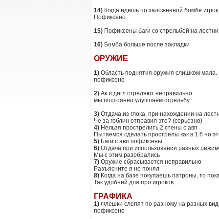
14)
Когда идешь по заложенной бомбе игрок
Пофиксено
15)
Пофиксены баги со стрельбой на лестниц
16)
Бомба больше после закладки
ОРУЖИЕ
1)
Область поднятия оружия слишком мала.
пофиксено
2)
Ак и дигл стреляют неправильно
мы постоянно улучшаем стрельбу
3)
Отдача из глока, при нахождении на лест
Че за гоблин отправил это? (серьезно)
4)
Нельзя прострелить 2 стены с авп
Пытаемся сделать прострелы как в 1.6 но э
5)
Баги с авп пофиксены
6)
Отдача при использовании разных режимо
Мы с этим разобрались
7)
Оружие сбрасывается неправильно
Разъясните я не понял
8)
Когда на базе покупаешь патроны, то пок
Так удобней для про игроков
ГРАФИКА
1)
Флешки слепят по разному на разных ви
пофиксено