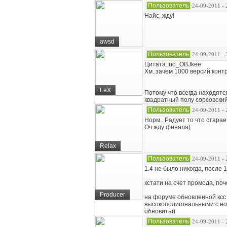
Пользователь
24-09-2011 - 
Найс, жду!
awsd
Пользователь
24-09-2011 - 
Цитата: no_OBJkee
Хм..зачем 1000 версий контр
LeX
Потому что всегда находятс
квадратный полу сорсовский
Пользователь
24-09-2011 - 
Норм...Радует то что стара
Оч жду финала)
Relax
Пользователь
24-09-2011 - 
1.4 не было никогда, после 1
кстати на счет промода, по
Producer
на форуме обновленной ксс 
высокополигональными с но
обновить))
Пользователь
24-09-2011 - 