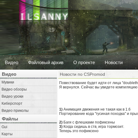
Видео
Файловый архив
О проекте
Новости
Видео
Новости по CSPromod
Мувики
Повествование будет идти от лица "doubleth
Я вернулся. Сейчас вы увидете компиляцию
Видео обзоры
Видео уроки
Киберспорт
1)
Анимация движения не такая как в 1.6
Видео приколы
Портирование кода "гусиная походка" и прыж
Файлы
2)
Баги с флешками пофиксены
3)
Когда сидишь в ств, игра тормозит.
Gui
Теперь это пофиксено
Карты