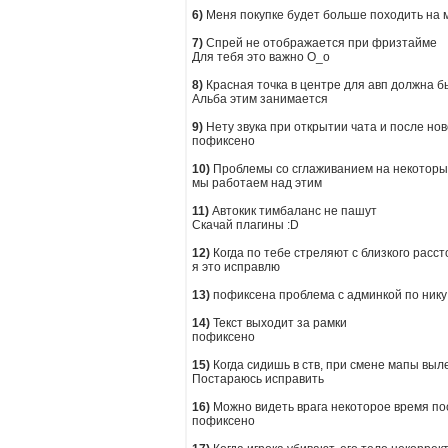
6)
Меня покупке будет больше походить на м
7)
Спрей не отображается при фризтайме
Для тебя это важно О_о
8)
Красная точка в центре для авп должна бы
Альба этим занимается
9)
Нету звука при открытии чата и после но
пофиксено
10)
Проблемы со сглаживанием на некотор
мы работаем над этим
11)
Автокик тимбаланс не пашут
Скачай плагины :D
12)
Когда по тебе стреляют с близкого расс
я это исправлю
13)
пофиксена проблема с админкой по нику
14)
Текст выходит за рамки
пофиксено
15)
Когда сидишь в ств, при смене мапы вы
Постараюсь исправить
16)
Можно видеть врага некоторое время посл
пофиксено