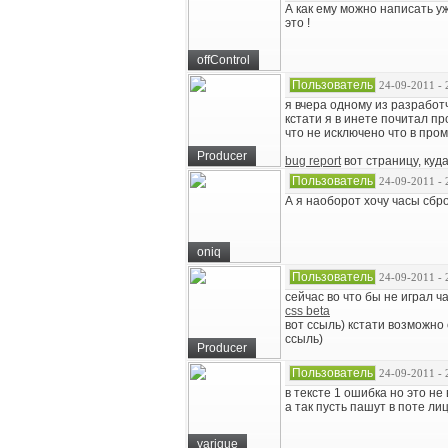
А как ему можно написать у
это !
offControl
Пользователь
24-09-2011 - 
я вчера одному из разработч
кстати я в инете почитал пр
что не исключено что в про
Producer
bug report
вот страницу, куд
Пользователь
24-09-2011 - 
А я наоборот хочу часы сбро
oniq
Пользователь
24-09-2011 - 
сейчас во что бы не играл ч
css beta
вот ссыль) кстати возможно
ссыль)
Producer
Пользователь
24-09-2011 - 
в тексте 1 ошибка но это не
а так пусть пашут в поте лиц
yarique