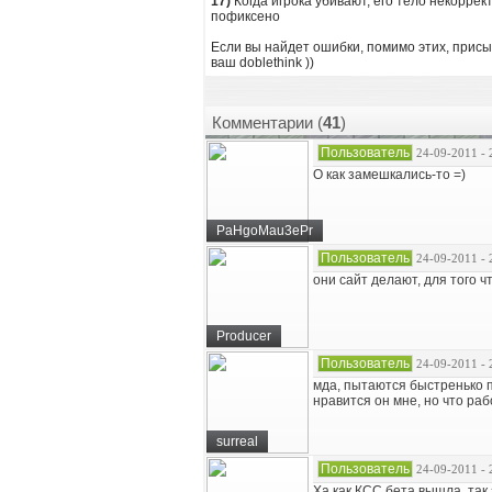
17)
Когда игрока убивают, его тело некорре
пофиксено
Если вы найдет ошибки, помимо этих, прис
ваш doblethink ))
Комментарии (
41
)
Пользователь
24-09-2011 - 
О как замешкались-то =)
PaHgoMau3ePr
Пользователь
24-09-2011 - 
они сайт делают, для того ч
Producer
Пользователь
24-09-2011 - 
мда, пытаются быстренько пр
нравится он мне, но что раб
surreal
Пользователь
24-09-2011 - 
Ха как КСС бета вышла, та