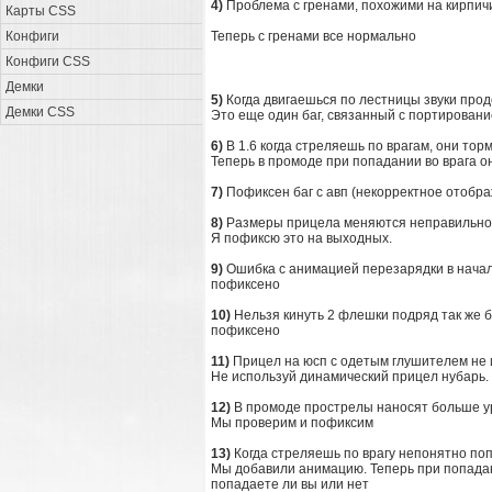
4)
Проблема с гренами, похожими на кирпич
Карты CSS
Конфиги
Теперь с гренами все нормально
Конфиги CSS
Демки
5)
Когда двигаешься по лестницы звуки про
Демки CSS
Это еще один баг, связанный с портировани
6)
В 1.6 когда стреляешь по врагам, они тор
Теперь в промоде при попадании во врага он 
7)
Пофиксен баг с авп (некорректное отобр
8)
Размеры прицела меняются неправильно
Я пофиксю это на выходных.
9)
Ошибка с анимацией перезарядки в нача
пофиксено
10)
Нельзя кинуть 2 флешки подряд так же бы
пофиксено
11)
Прицел на юсп с одетым глушителем не 
Не используй динамический прицел нубарь.
12)
В промоде прострелы наносят больше ур
Мы проверим и пофиксим
13)
Когда стреляешь по врагу непонятно по
Мы добавили анимацию. Теперь при попадани
попадаете ли вы или нет