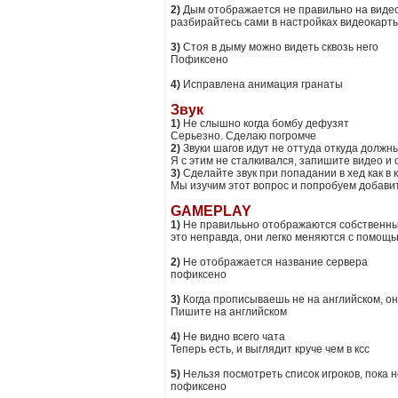
2)
Дым отображается не правильно на видео
разбирайтесь сами в настройках видеокарт
3)
Стоя в дыму можно видеть сквозь него
Пофиксено
4)
Исправлена анимация гранаты
Звук
1)
Не слышно когда бомбу дефузят
Серьезно. Сделаю погромче
2)
Звуки шагов идут не оттуда откуда должн
Я с этим не сталкивался, запишите видео и 
3)
Сделайте звук при попадании в хед как в 
Мы изучим этот вопрос и попробуем добави
GAMEPLAY
1)
Не правилььно отображаются собственны
это неправда, они легко меняются с помощь
2)
Не отображается название сервера
пофиксено
3)
Когда прописываешь не на английском, о
Пишите на английском
4)
Не видно всего чата
Теперь есть, и выглядит круче чем в ксс
5)
Нельзя посмотреть список игроков, пока 
пофиксено