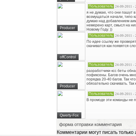
Пользователь
24-09-2011 - 
я не думаю, что они пашут 
возмущаться начали, типо ка
думаю над добавлением аим 
немерено карт, смысл на них
Producer
Новому Году. ))
Пользователь
24-09-2011 - 
По идее ссылку же проверят
скачиватся как появятся сло
offControl
Пользователь
24-09-2011 - 
разработчики ксс беты обнар
пофиксены. Багов очень мно
порядка 20-40 багов. Так чт
обязательно скачивать. Так
Producer
Пользователь
24-09-2011 - 
В промоде эти команды не 
Qwerty-Fox
форма отправки комментария
Комментарии могут писать только