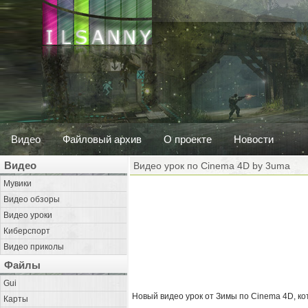
Видео
Файловый архив
О проекте
Новости
Видео
Видео урок по Cinema 4D by 3uma
Мувики
Видео обзоры
Видео уроки
Киберспорт
Видео приколы
Файлы
Gui
Новый видео урок от Зимы по Cinema 4D, к
Карты