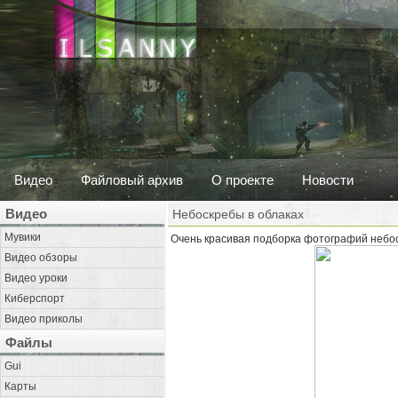
Видео
Файловый архив
О проекте
Новости
Видео
Небоскребы в облаках
Мувики
Очень красивая подборка фотографий небо
Видео обзоры
Видео уроки
Киберспорт
Видео приколы
Файлы
Gui
Карты