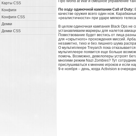
Про World at War и смешное управление танк
Карты CSS
По ходу одиночной кампании Call of Duty:
Конфиги
качестве оружия всего один нож. Карабканье
Конфиги CSS
«реалистичности» при ударе мягкого телеса
Демки
В целом одиночная кампания Black Ops не с
устанавливаем маркеры для налетов авиаци
Демки CSS
Повествование будет вестись от лица разн
для «скрытного» прохождения миссий. Арбал
незаметно, тихо и без лишнего шума распра
О мультиплеере Treyarch пока отказывается
мультиплеере появится еще больше возможн
помочь. Возможно, девелоперы устроят бет
многими режим Nazi Zombies? Тут сотрудники
прислушиваться к мнению игроков и если нар
9-е ноября – день, когда Activision в очеред