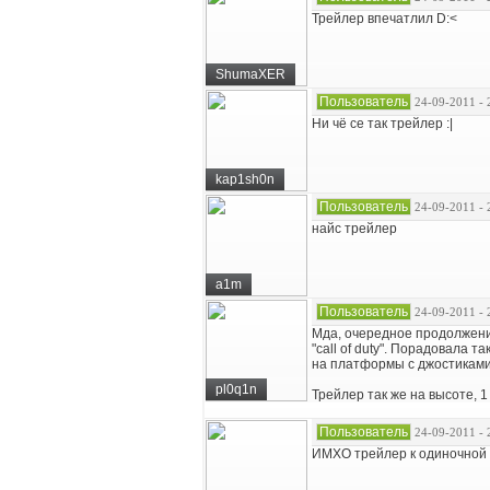
Трейлер впечатлил D:<
ShumaXER
Пользователь
24-09-2011 - 
Ни чё се так трейлер :|
kap1sh0n
Пользователь
24-09-2011 - 
найс трейлер
a1m
Пользователь
24-09-2011 - 
Мда, очередное продолжени
"call of duty". Порадовала 
на платформы с джостиками..
pl0q1n
Трейлер так же на высоте, 1 
Пользователь
24-09-2011 - 
ИМХО трейлер к одиночной 