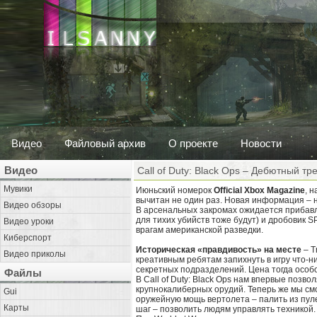
Видео
Файловый архив
О проекте
Новости
Видео
Call of Duty: Black Ops – Дебютный тр
Мувики
Июньский номерок
Official Xbox Magazine
, 
вычитан не один раз. Новая информация – н
Видео обзоры
В арсенальных закромах ожидается прибавл
для тихих убийств тоже будут) и дробовик
Видео уроки
врагам американской разведки.
Киберспорт
Историческая «правдивость» на месте
– T
Видео приколы
креативным ребятам запихнуть в игру что-
секретных подразделений. Цена тогда особо
Файлы
В Call of Duty: Black Ops нам впервые поз
крупнокалиберных орудий. Теперь же мы смо
Gui
оружейную мощь вертолета – палить из пуле
Карты
шаг – позволить людям управлять техникой. 