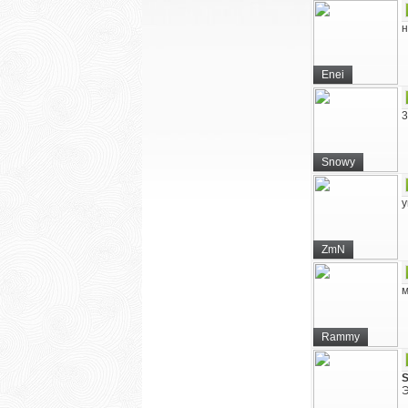
н
Enei
3
Snowy
у
ZmN
м
Rammy
Э