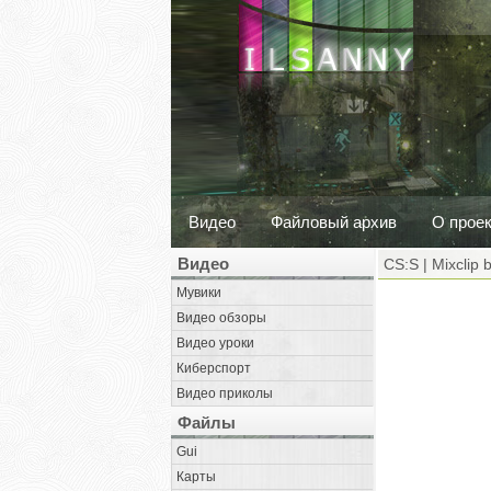
Видео
Файловый архив
О прое
Видео
CS:S | Mixclip
Мувики
Видео обзоры
Видео уроки
Киберспорт
Видео приколы
Файлы
Gui
Карты