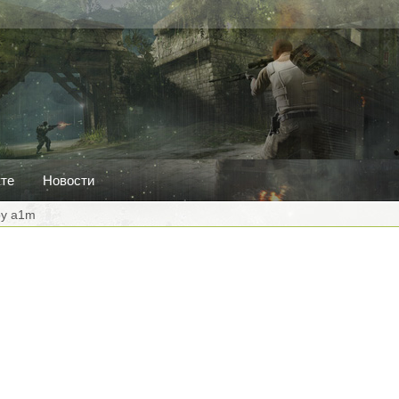
кте
Новости
 by a1m