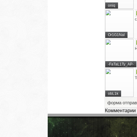
oniq
с
Or1G1Nal
Н
-FaTaL1Ty_AP-
Т
obL1k
форма отправ
Комментарии 