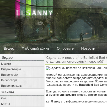
Видео
Файловый архив
О проекте
Новости
Видео
Сделать ли новости по Battlefield Ba
отдельными категориями новостей?
Мувики
Видео обзоры
Видео уроки
который мы вынужденны адресовать именно
Многие пользователи предлагают сделать 
Киберспорт
Голосовалки мы решили не делать. Ждем ва
"Сделать ли новости по
Battlefield Bad Com
Видео приколы
Если да, то какие именно новости вы хотели
Файлы
И сможет ли нам, кто-нибудь в этом помо
Gui
т.е. Я вижу это в формате освещения каких-т
Карты