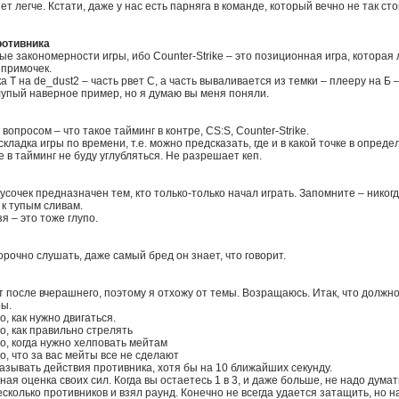
ет легче. Кстати, даже у нас есть парняга в команде, который вечно не так сто
ротивника
е закономерности игры, ибо Counter-Strike – это позиционная игра, которая л
 примочек.
а T на de_dust2 – часть рвет C, а часть вываливается из темки – плееру на Б 
лупый наверное пример, но я думаю вы меня поняли.
опросом – что такое тайминг в контре, CS:S, Counter-Strike.
складка игры по времени, т.е. можно предсказать, где и в какой точке в опре
е в тайминг не буду углубляться. Не разрешает кеп.
усочек предназначен тем, кто только-только начал играть. Запомните – никогд
к тупым сливам.
я – это тоже глупо.
орочно слушать, даже самый бред он знает, что говорит.
 после вчерашнего, поэтому я отхожу от темы. Возращаюсь. Итак, что должно
ы.
, как нужно двигаться.
, как правильно стрелять
, когда нужно хелповать мейтам
, что за вас мейты все не сделают
зывать действия противника, хотя бы на 10 ближайших секунду.
ая оценка своих сил. Когда вы остаетесь 1 в 3, и даже больше, не надо думат
сколько противников и взял раунд. Конечно не всегда удается затащить, но н