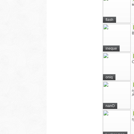
м
flash
В
ineque
О
oniq
г
А
nanO
г