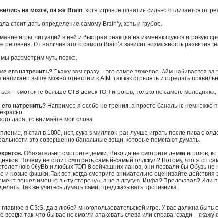
ились на мозге, он же Brain
, хотя игровое понятие сильно отличается от ре
ла стоит дать определение самому Brain’y, хоть и грубое.
мание игры, ситуаций в ней и быстрая реакция на изменяющуюся игровую сред
 решения. От наличия этого самого Brain’a зависит возможность развития te
о мы рассмотрим чуть позже.
 же его натренить?
Скажу вам сразу – это самое тяжелое. Айм набивается за п
ак написано выше можно отнести и к AIM, так как стрелять и стрелять правильн
ься – смотрите больше СТВ демок ТОП игроков, только не самого молодняка, а 
к его натренить?
Например я особо не тренил, а просто банально немножко пон
екрасно.
кого дара, то внимайте мои слова.
ление, я стал в 1000, нет, сука в миллион раз лучше играть после пива с олд
реальности это совершенно банальные вещи, которые помогают думать.
екретов.
Обязательно смотрите демки. Никогда не смотрите демки игроков, к
няков. Почему не стоит смотреть самый-самый олдскул? Потому, что этот сам
столетнюю 06yBb и любых ТОП 8 сейчашних ланов, они порвали бы Обувь не на
 и новые фишки. Так вот, когда смотрите внимательно оценивайте действия 
мент пошел именно в «ту сторону», а не в другую. Инфа? Предсказал? Или 
делять. Так же учитесь думать сами, предсказывать противника.
главное в CS:S, да в любой многопользовательской игре. У вас должна быть 
е всегда так, что бы вас не смогли атаковать слева или справа, сзади – скажу 