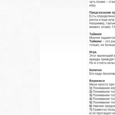
чуть позже – стан
игру.
Предсказание п
Есть определенны
респа и еще куча
Например, тактик
момент атаки). Г
Тайминг
Многие задаются в
Тайминг
– это ра
только, но больш
Игра
Этот маленький к
аркады приводят 
Но и стоять нельз
Капитан
Его надо безогов
Вернемся
Меня просто прет
1)
Понимание игр
2)
Понимание того
3)
Понимание того
4)
Понимание того
5)
Понимание того
6)
Умение предска
7)
Грамотно-больн
ю хп протащил не