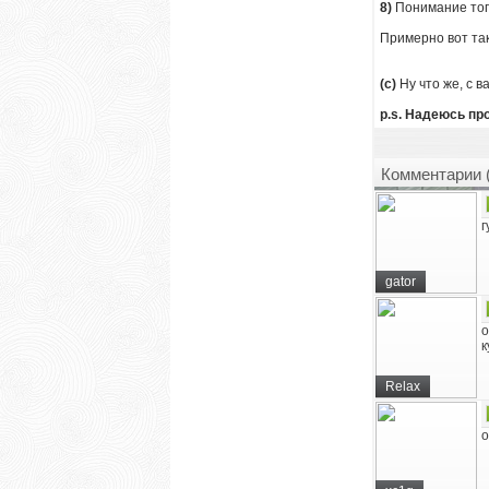
8)
Понимание того
Примерно вот так
(с)
Ну что же, с 
p.s. Надеюсь пр
Комментарии 
г
gator
о
к
Relax
о