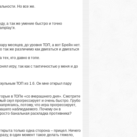
альности. Но все же.
у, а так же умение быстро и точно
amplay’я.
ару месяцев, до уровня ТОП, а вот Брейн нет.
о так же различимо как двигаться и двигаться
тех, кто давно в топе.
ял игру, так как с тактичностью у меня и до
скульным ТОП из 1.6. Он мне открыл пару
оторые в ТОПе «со вчерашнего дня». Смотрите
ый скул прогрессирует и очень быстро. Грубо
прягаясь, потому, что игра прогрессирует,
вашего наблюдаемого. Почему он в
просто банальная раскладка противника?
открыта только одна сторона – прицел. Ничего
сразу, в один момент такое делать тяжело,