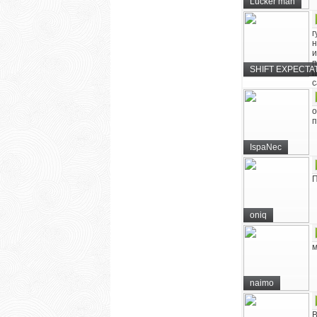
Lucker man
г
н
и
п
SHIFT EXPECTA
п
с
о
п
IspaNec
П
oniq
м
naimo
В