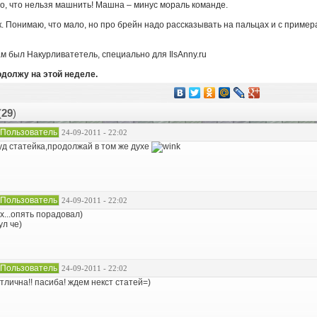
, что нельзя машнить! Машна – минус мораль команде.
. Понимаю, что мало, но про брейн надо рассказывать на пальцах и с пример
вам был Накурливатетель, специально для IlsAnny.ru
одолжу на этой неделе.
(
29
)
Пользователь
24-09-2011 - 22:02
уд статейка,продолжай в том же духе
Пользователь
24-09-2011 - 22:02
х...опять порадовал)
ул че)
Пользователь
24-09-2011 - 22:02
тлична!! пасиба! ждем некст статей=)