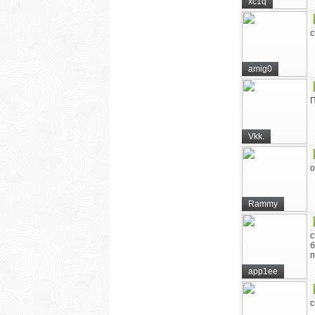
xc1q
с
amig0
П
Vkk.
о
Rammy
с
б
п
app1ee
с