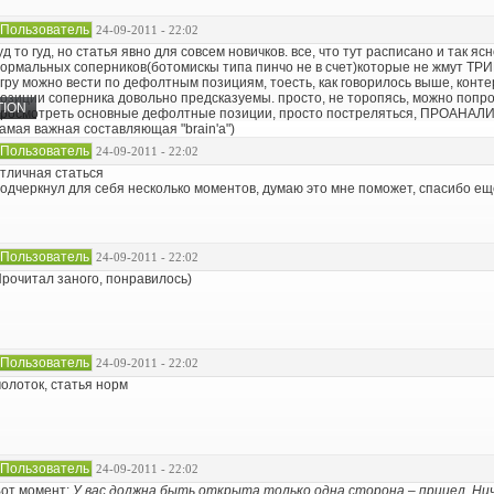
Пользователь
24-09-2011 - 22:02
уд то гуд, но статья явно для совсем новичков. все, что тут расписано и так я
ормальных соперников(ботомискы типа пинчо не в счет)которые не жмут ТРИ
гру можно вести по дефолтным позициям, тоесть, как говорилось выше, ко
озиции соперника довольно предсказуемы. просто, не торопясь, можно попр
TION
росмотреть основные дефолтные позиции, просто постреляться, ПРОАНА
амая важная составляющая "brain'a")
Пользователь
24-09-2011 - 22:02
тличная статься
одчеркнул для себя несколько моментов, думаю это мне поможет, спасибо ещ
Пользователь
24-09-2011 - 22:02
рочитал заного, понравилось)
Пользователь
24-09-2011 - 22:02
олоток, статья норм
Пользователь
24-09-2011 - 22:02
от момент:
У вас должна быть открыта только одна сторона – прицел. Нич