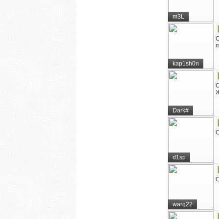
m3L
С
kap1sh0n
О
Dark#
С
d1sp
С
warg22