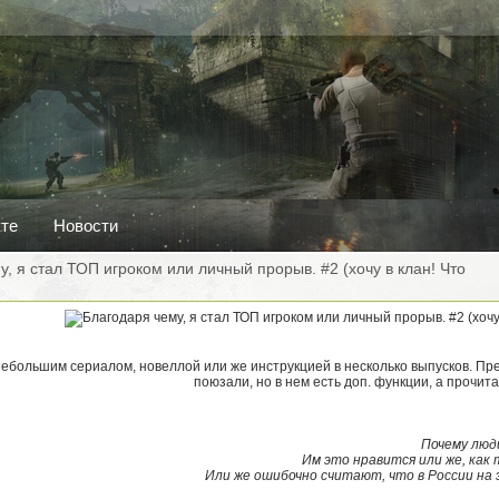
кте
Новости
, я стал ТОП игроком или личный прорыв. #2 (хочу в клан! Что
небольшим сериалом, новеллой или же инструкцией в несколько выпусков. Пред
поюзали, но в нем есть доп. функции, а прочит
Почему люд
Им это нравится или же, как 
Или же ошибочно считают, что в России на 