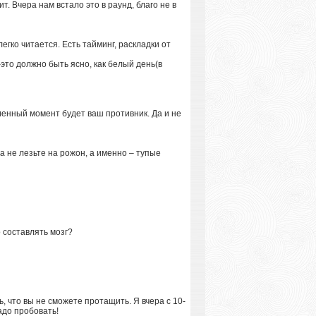
ит. Вчера нам встало это в раунд, благо не в
егко читается. Есть тайминг, раскладки от
–это должно быть ясно, как белый день(в
деленный момент будет ваш противник. Да и не
а не лезьте на рожон, а именно – тупые
 составлять мозг?
ь, что вы не сможете протащить. Я вчера с 10-
адо пробовать!