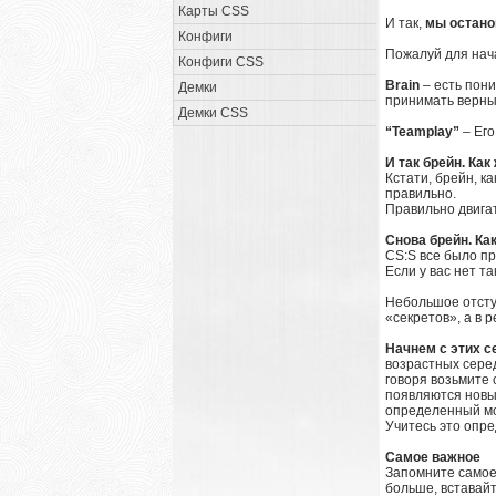
Карты CSS
И так,
мы останов
Конфиги
Пожалуй для нача
Конфиги CSS
Brain
– есть пони
Демки
принимать верные
Демки CSS
“Teamplay”
– Ег
И так брейн. Как
Кстати, брейн, к
правильно.
Правильно двигат
Снова брейн. Ка
CS:S все было пр
Если у вас нет та
Небольшое отступ
«секретов», а в 
Начнем с этих с
возрастных серед
говоря возьмите 
появляются новые
определенный мо
Учитесь это опре
Самое важное
Запомните самое 
больше, вставайт