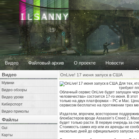
Видео
Файловый архив
О проекте
Новости
Видео
OnLive! 17 июня запуск в США
Мувики
Для тех, к
требуют пп
Видео обзоры
Облачный сервис OnLive будет запущен чере
человечества» состоится 17-го июня. В это
Видео уроки
только на двух платформах – PC и Mac. Цена
Киберспорт
сервисом бесплатно на протяжении трех мес
Видео приколы
Издатели, впрочем, всесторонне поддержива
блокбастеров вроде Assassin’s Creed 2, Mass 
Файлы
будет только расти. В первую очередь за счет
Стоимость самих игр или их аренды не сооб
Gui
несколько дней до официального запуска «о
Карты