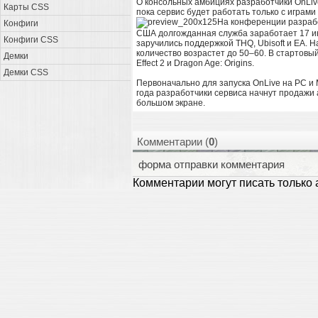
О консольных амбициях разработчики OnLive
Карты CSS
пока сервис будет работать только с играми
На конференции разрабо
Конфиги
США долгожданная служба заработает 17 июн
Конфиги CSS
заручились поддержкой THQ, Ubisoft и EA. Н
количество возрастет до 50–60. В стартовый 
Демки
Effect 2 и Dragon Age: Origins.
Демки CSS
Первоначально для запуска OnLive на РС и
года разработчики сервиса начнут продажи 
большом экране.
Комментарии (
0
)
форма отправки комментария
Комментарии могут писать только