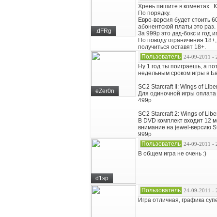
Хрень пишите в коментах...
По порядку.
Евро-версия будет стоить 60
абонентской платы это раз.
.dFRg
За 999р это двд-бокс и год 
По поводу ограничения 18+,
получиться оставят 18+.
Пользователь
24-09-2011 - 
Ну 1 год ты поиграешь, а п
недельным сроком игры в Ба
SC2 Starcraft II: Wings of Liber
eZer0n
Для одиночной игры оплата п
499р
SC2 Starcraft 2: Wings of Lib
В DVD комплект входит 12 ме
внимание на jewel-версию St
999р
Пользователь
24-09-2011 - 
В общем игра не очень :)
d1sp
Пользователь
24-09-2011 - 
Игра отличная, графика супе