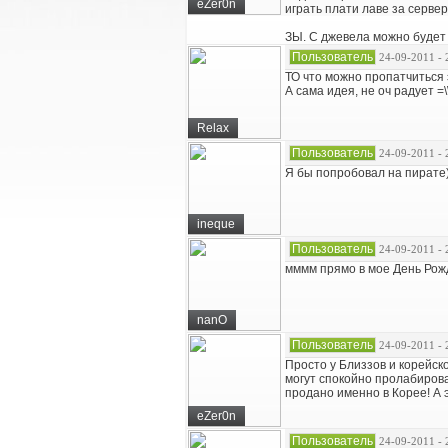
eZer0n
играть плати лаве за сервер
ЗЫ. С джевела можно будет 
Пользователь
24-09-2011 - 
ТО что можно пропатчиться э
А сама идея, не оч радует =\
Relax
Пользователь
24-09-2011 - 
Я бы попробовал на пирате
ineque
Пользователь
24-09-2011 - 
мммм прямо в мое День Рожде
nanO
Пользователь
24-09-2011 - 
Просто у Близзов и корейск
могут спокойно пролабирова
продано именно в Корее! А 
eZer0n
Пользователь
24-09-2011 - 