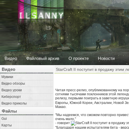
Видео
Файловый архив
О проекте
Новости
Видео
StarCraft II поступит в продажу этим л
Мувики
Видео обзоры
Видео уроки
Читая пресс-релиз, опубликованному на по
сотнями тысячами поклонников этой легенд
Киберспорт
релизу, первыми поиграть в заветную игруш
Европы, Южной Кореи, Австралии, Новой Зел
Видео приколы
Макао.
Файлы
"Мы надеемся, что сможем повторно привести
Gui
очень мало,"
- говорит
Карты
"Благодаря нашим испытателям бета - верс