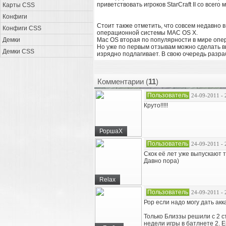
приветствовать игроков StarCraft II со всего
Карты CSS
Конфиги
Стоит также отметить, что совсем недавно 
Конфиги CSS
операционной системы MAC OS X.
Демки
Mac OS вторая по популярности в мире опе
Но уже по первым отзывам можно сделать в
Демки CSS
изрядно подлагивает. В свою очередь разр
Комментарии (
11
)
Пользователь
24-09-2011 - 
Круто!!!!!
РоршаХ
Пользователь
24-09-2011 - 
Скок её лет уже выпускают т
Давно пора)
Relax
Пользователь
24-09-2011 - 
Рор если надо могу дать акк
Только Близзы решили с 2 с
недели игры в батлнете 2. Е