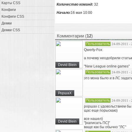
Карты CSS
Количество команд:
32
Конфиги
Начало:
16 мая 10:00
Конфиги CSS
Демки
Демки CSS
Комментарии (
12
)
Пользователь
24-09-2011 - 
Qwerty-Fox
а почему неодобрили стать
Devid Blein
"New League online games"
Пользователь
24-09-2011 - 
это мона было и в ЛС задать
РоршаХ
Пользователь
24-09-2011 - 
роршах с удовольствием бы 
щас еще порыскаю)
все нашел)
Devid Blein
"[написать ПС]"
ваще как бы обычно "ЛС"