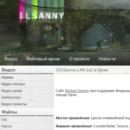
Видео
Файловый архив
О проекте
Новости
Видео
CS:Source LAN 2x2 в Орле!
Мувики
Видео обзоры
Видео уроки
Сайт
Wicked Games
при поддержке Федераци
городе Орле.
Киберспорт
Видео приколы
Файлы
Место проведения:
Центр олимпийской подг
Gui
Карты
Формат проведения:
CounterStrike: Source 