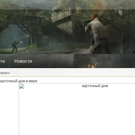
кте
Новости
омик»
арточный дом в мире