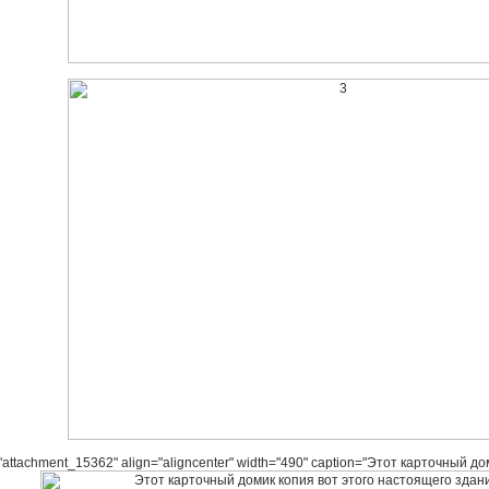
="attachment_15362" align="aligncenter" width="490" caption="Этот карточный д