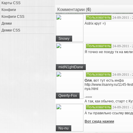
Карты CSS
Комментарии (
6
)
Конфиги
Конфиги CSS
Пользователь
24-09-2011 - 
Демки
Astrix крут =)
Демки CSS
Snowy
Пользователь
24-09-2011 - 
Я точно не поеду тк на мел
midN1ghtDane
Пользователь
24-09-2011 - 
Оля
, вот тут есть инфа
http://www.ilsanny.ru/1145-fe
nya.html
Qwerty-Fox
-===
А так, как обычно, старт с К
Пользователь
24-09-2011 - 
А ты правильно ссылку вво
Вот сюда нажми
Nu-nu