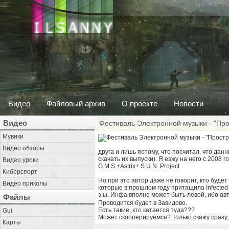
Видео
Файловый архив
О проекте
Новости
Видео
Фестиваль Электронной музыки - "Про
Мувики
Видео обзоры
друга и лишь потому, что посчитал, что дан
скачать их выпуски). Я езжу на него с 2008 
Видео уроки
G.M.S.+Astrix+ S.U.N. Project
Киберспорт
Но при это автор даже не говорит, кто будет
Видео приколы
которые в прошлом году притащила Infected
з.ы. Инфа вполне может быть левой, ибо авт
Файлы
Проводится будет в Завидово.
Есть такие, кто катается туда???
Gui
Может скооперируемся? Только скажу сразу, я
Карты