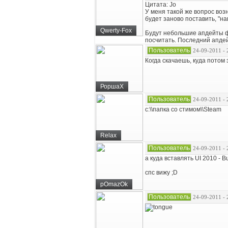
Цитата: Jo
У меня такой же вопрос возн
будет заново поставить, "на
Qwerty-Fox
Будут небольшие апдейты фи
посчитать. Последний апдейт
Пользователь
24-09-2011 - 
Когда скачаешь, куда потом 
РоршаХ
Пользователь
24-09-2011 - 
с:\\папка со стимом\\Steam
Relax
Пользователь
24-09-2011 - 
а куда вставлять UI 2010 - B
спс вижу ;D
pOmazOk
Пользователь
24-09-2011 - 