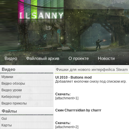
Видео
Файловый архив
О проекте
Новости
Видео
Фишки для нового интерфейса Steam
Мувики
UI 2010 - Buttons mod
Добавляет кнопочки снизу под списком игр.
Видео обзоры
Видео уроки
Скачать:
Киберспорт
[attachment=1]
Видео приколы
Скин Charrrsidian by charrr
Файлы
Gui
Скачать:
Карты
[attachment=2]