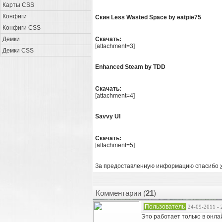
Карты CSS
Конфиги
Скин Less Wasted Space by eatpie75
Конфиги CSS
Демки
Скачать:
[attachment=3]
Демки CSS
Enhanced Steam by TDD
Скачать:
[attachment=4]
Savvy UI
Скачать:
[attachment=5]
За предоставленную информацию спасибо
Комментарии (
21
)
Пользователь
24-09-2011 - 
Это работает только в онлай