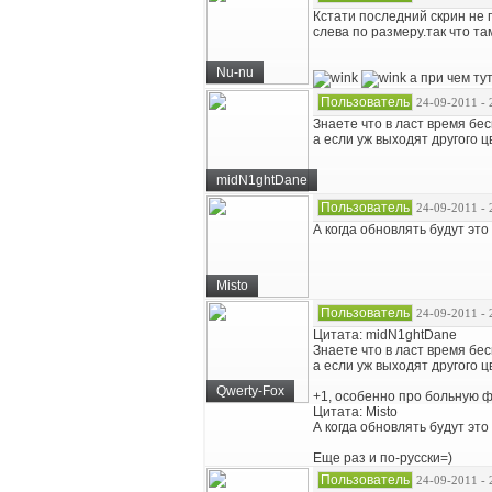
Кстати последний скрин не 
слева по размеру.так что та
Nu-nu
а при чем ту
Пользователь
24-09-2011 - 
Знаете что в ласт время бес
а если уж выходят другого ц
midN1ghtDane
Пользователь
24-09-2011 - 
А когда обновлять будут это
Misto
Пользователь
24-09-2011 - 
Цитата: midN1ghtDane
Знаете что в ласт время бес
а если уж выходят другого ц
Qwerty-Fox
+1, особенно про больную 
Цитата: Misto
А когда обновлять будут это
Еще раз и по-русски=)
Пользователь
24-09-2011 - 