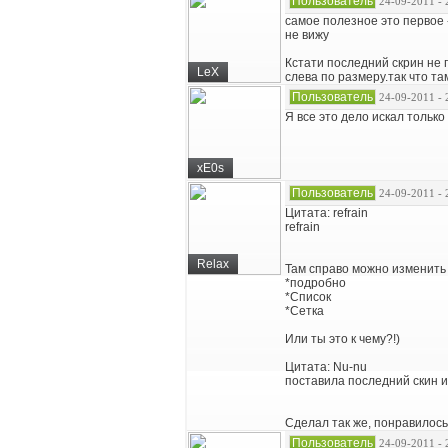
Пользователь
24-09-2011 - 
самое полезное это первое 
не вижу
Кстати последний скрин не 
LeX
слева по размеру.так что та
Пользователь
24-09-2011 - 
Я все это дело искал только
xE0s
Пользователь
24-09-2011 - 
Цитата: refrain
refrain
Relax
Там справо можно изменить 
*подробно
*Список
*Сетка
Или ты это к чему?!)
Цитата: Nu-nu
поставила последний скин и
Сделал так же, понравилось,
Пользователь
24-09-2011 - 