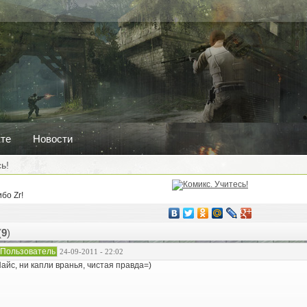
кте
Новости
ь!
бо Zr!
(
9
)
Пользователь
24-09-2011 - 22:02
айс, ни капли вранья, чистая правда=)