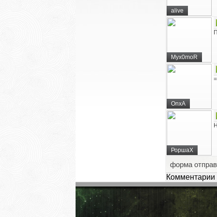
alive
П
Myx0moR
=
OnxA
Н
РоршаХ
форма отправ
Комментарии 