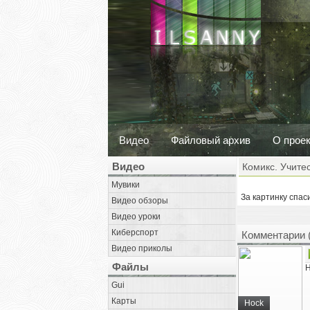
Видео
Файловый архив
О прое
Видео
Комикс. Учитес
Мувики
За картинку спаси
Видео обзоры
Видео уроки
Киберспорт
Комментарии 
Видео приколы
Файлы
Н
Gui
Карты
Hock