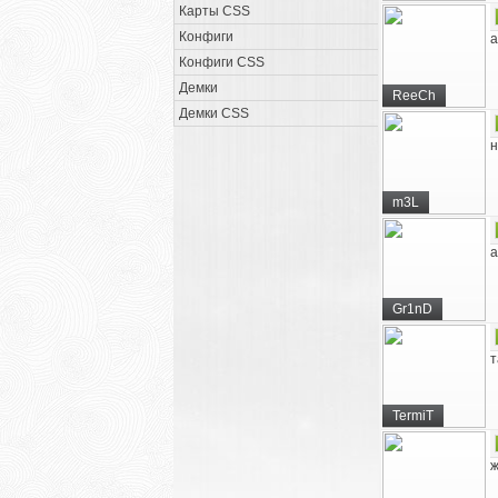
Карты CSS
Конфиги
a
Конфиги CSS
Демки
ReeCh
Демки CSS
н
m3L
а
Gr1nD
т
TermiT