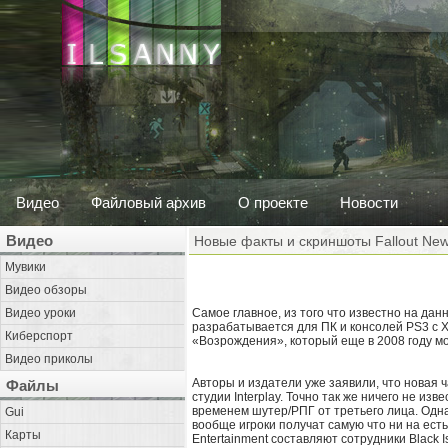
Видео
Файловый архив
О проекте
Новости
Видео
Новые факты и скриншоты Fallout Ne
Мувики
Видео обзоры
Видео уроки
Самое главное, из того что известно на данн
разрабатывается для ПК и консолей PS3 с Xb
Киберспорт
«Возрождения», который еще в 2008 году мо
Видео приколы
Авторы и издатели уже заявили, что новая ч
Файлы
студии Interplay. Точно так же ничего не из
временем шутер/РПГ от третьего лица. Одн
Gui
вообще игроки получат самую что ни на есть 
Карты
Entertainment составляют сотрудники Black Isl