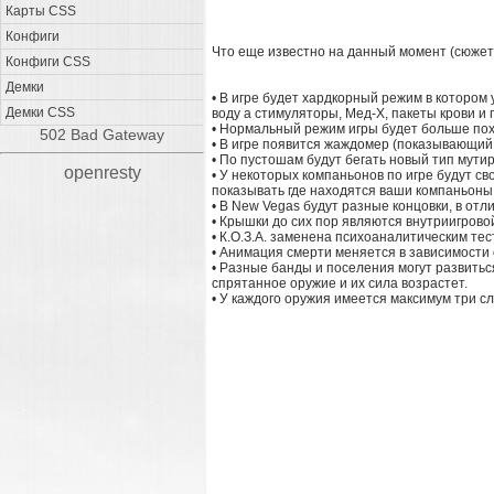
Карты CSS
Конфиги
Что еще известно на данный момент (сюжет
Конфиги CSS
Демки
• В игре будет хардкорный режим в котором 
Демки CSS
воду а стимуляторы, Мед-Х, пакеты крови и 
• Нормальный режим игры будет больше похо
502 Bad Gateway
• В игре появится жаждомер (показывающий, 
• По пустошам будут бегать новый тип мути
openresty
• У некоторых компаньонов по игре будут св
показывать где находятся ваши компаньоны
• В New Vegas будут разные концовки, в отл
• Крышки до сих пор являются внутриигрово
• К.О.З.А. заменена психоаналитическим тес
• Анимация смерти меняется в зависимости 
• Разные банды и поселения могут развиться
спрятанное оружие и их сила возрастет.
• У каждого оружия имеется максимум три 