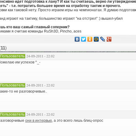
тенсивно идет подготовка к лану? И как ты считаешь, верно ли утверждени
ть" - т.е. потратить большее время на отработку тактик и прочего.
овки как таковой нету. Просто играем игры на чемпионатах. Я думаю подготовк
нд играют на тактику, большинство играют "на отстрел" :) вышел-убил
аешь кто ваш самый главный соперник?
иками я считаю команды RuSh3D, Pincho, aces
(
11
)
Пользователь
24-09-2011 - 22:02
ожелаю им успехов ^_-
Пользователь
24-09-2011 - 22:02
акие-то не разговорчивые..
Пользователь
24-09-2011 - 22:02
азговорчивые
они в интервью
, а это всего лишь блиц-опрос