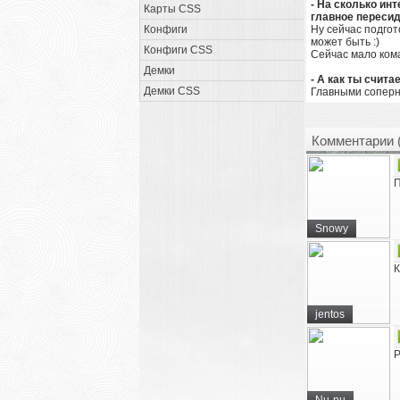
- На сколько ин
Карты CSS
главное пересиде
Конфиги
Ну сейчас подгот
может быть :)
Конфиги CSS
Сейчас мало кома
Демки
- А как ты счит
Демки CSS
Главными соперн
Комментарии 
П
Snowy
К
jentos
Р