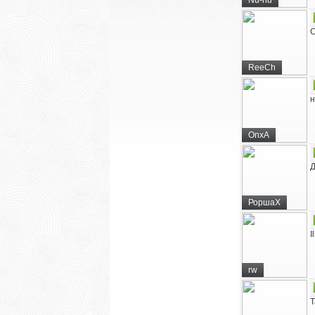
Nu-nu
С
ReeCh
н
OnxA
Д
РоршаХ
I
rw
Т