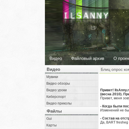
Видео
Файловый архив
О прое
Видео
Блиц опрос ком
Мувики
Видео обзоры
Видео уроки
Привет! IlsAnny
(весна 2010). П
Киберспорт
Привет, меня зо
Видео приколы
- Когда были по
Изменений не бы
Файлы
- Состав на отс
Gui
Да, BART fresheg 
Карты