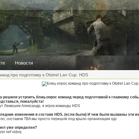
кте
Новости
анд про подготовку к Otstrel Lan Cup. HDS
.ru решили устроить блиц-опрос команд перед подготовкой к главному соб
редставься, пожалуйста!
вут Лемешев Александр, я игрок команды HDS
следние изменения в составе HDS. (если были) И чем были вызваны эти и
ло, составом TBA мы просто перешли под крыло организации хдс
трел уже определен?
zei nef vidoq