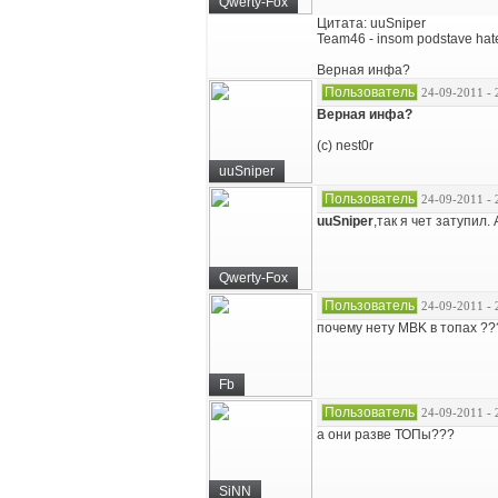
Qwerty-Fox
Цитата: uuSniper
Team46 - insom podstave hat
Верная инфа?
Пользователь
24-09-2011 - 
Верная инфа?
(c) nest0r
uuSniper
Пользователь
24-09-2011 - 
uuSniper
,так я чет затупил.
Qwerty-Fox
Пользователь
24-09-2011 - 
почему нету MBK в топах ??
Fb
Пользователь
24-09-2011 - 
а они разве ТОПы???
SiNN