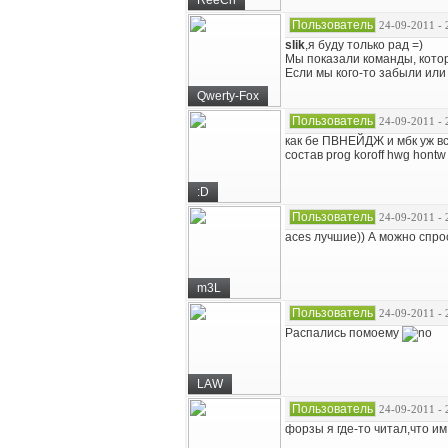
ReeCh
Пользователь
24-09-2011 - 
slik
,я буду только рад =)
Мы показали команды, кото
Если мы кого-то забыли или 
Qwerty-Fox
Пользователь
24-09-2011 - 
как бе ПВНЕЙДЖ и мбк уж вс
состав prog koroff hwg hontw
:D
Пользователь
24-09-2011 - 
aces лучшие)) А можно спр
m3L
Пользователь
24-09-2011 - 
Распались помоему
LAW
Пользователь
24-09-2011 - 
форзы я где-то читал,что им