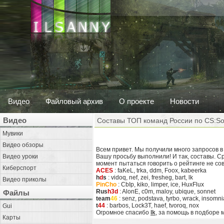
Видео
Файловый архив
О проекте
Новости
Видео
Составы ТОП команд России по CS:So
Мувики
Видео обзоры
Всем привет. Мы получили много запросов 
Видео уроки
Вашу просьбу выполнили! И так, составы. С
момент пытаться говорить о рейтинге не со
Киберспорт
ACES
: faKeL, trka, ddm, Foox, kabeerka
h
d
s
: vidoq, nef, zei, fresheg, bart, lk
Видео приколы
PinCho
: CbIp, kiko, limper, ice, HuxFlux
Rus
h3d
: AlonE, c0m, maloy, ubique, sonnet
Файлы
team
46
: senz, podstava, tyrbo, wrack, insomni
t
44
: barbos, Lock3T, haef, tvoroq, nox
Gui
Огромное спасибо
lk
, за помощь в подборе 
Карты