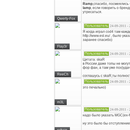
Ramp
,спасибо, посмеялись 
lamp
, если говорить о брен
утресаться.
Qwerty-Fox
Пользователь
24-09-2011 - 
Я когда играл cod4 там кажд
http://www.esl.eu/ , было у
заранее спасибо)
Flay3r
Пользователь
24-09-2011 - 
Цитата: skaR
в России даже топы не могу
фор фан, а там уже пох)уда
ReeCh
соглашусь с skaR,ты полнос
Пользователь
24-09-2011 - 
это печально)
m3L
Пользователь
24-09-2011 - 
надо было указать MGC(ex-fo
ну это было бы отступление