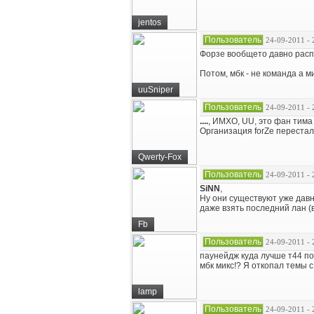
jentos
Пользователь
24-09-2011 - 
Форзе вообщето давно распа
Потом, мбк - не команда а м
uuSniper
Пользователь
24-09-2011 - 
....
, ИМХО, UU, это фан тима
Организация forZe перестал
Qwerty-Fox
Пользователь
24-09-2011 - 
SiNN
,
Ну они существуют уже давн
даже взять последний лан (в
Fb
Пользователь
24-09-2011 - 
паунейдж куда лучше т44 по 
мбк микс!? Я откопал темы с
lamp
Пользователь
24-09-2011 - 