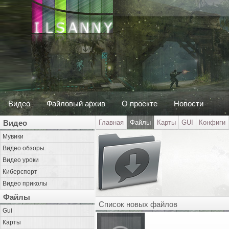
Видео
Файловый архив
О проекте
Новости
Видео
Главная
Файлы
Карты
GUI
Конфиги
Мувики
Видео обзоры
Видео уроки
Киберспорт
Видео приколы
Файлы
Список новых файлов
Gui
Карты