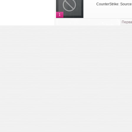
CounterStrike: Source
1
Перв