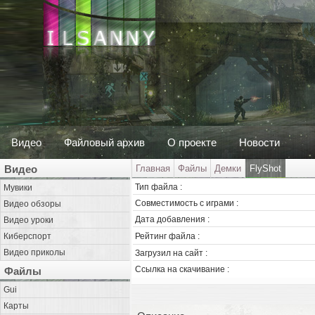
Видео
Файловый архив
О проекте
Новости
Видео
Главная
Файлы
Демки
FlyShot
Тип файла :
Мувики
Совместимость с играми :
Видео обзоры
Дата добавления :
Видео уроки
Киберспорт
Рейтинг файла :
Видео приколы
Загрузил на сайт :
Ссылка на скачивание :
Файлы
Gui
Карты