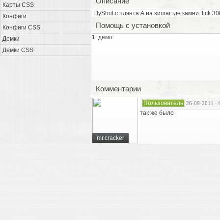
Описание
Карты CSS
FlyShot с плэнта А на зигзаг где камни. tick 3
Конфиги
Помощь с установкой
Конфиги CSS
1
. демо
Демки
Демки CSS
Комментарии
Пользователь
26-09-2011 - 
так же было
mr.cracker