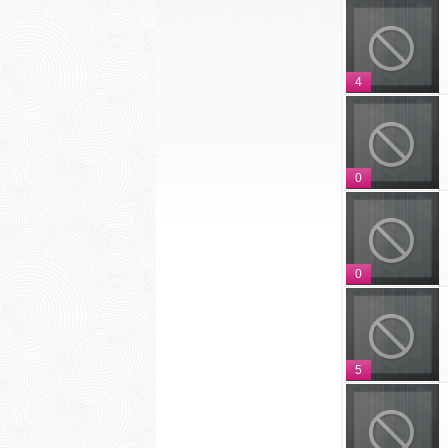
4
0
0
5