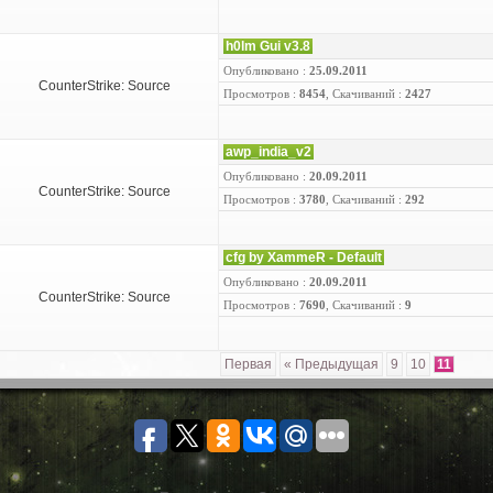
h0lm Gui v3.8
Опубликовано :
25.09.2011
CounterStrike: Source
Просмотров :
8454
, Скачиваний :
2427
awp_india_v2
Опубликовано :
20.09.2011
CounterStrike: Source
Просмотров :
3780
, Скачиваний :
292
cfg by XammeR - Default
Опубликовано :
20.09.2011
CounterStrike: Source
Просмотров :
7690
, Скачиваний :
9
Первая
« Предыдущая
9
10
11