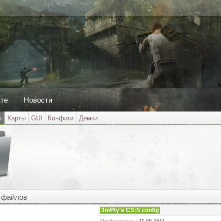
кте
Новости
ы
Карты
GUI
Конфиги
Демки
 файлов
3mPty's CS:S config